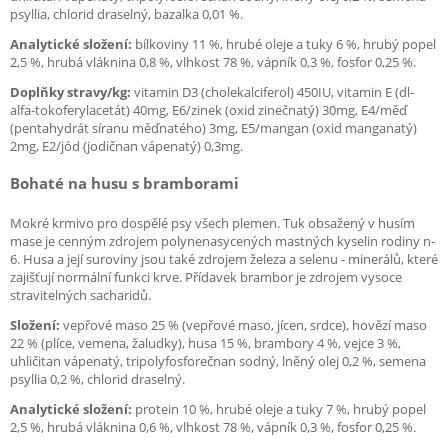
psyllia, chlorid draselný, bazalka 0,01 %.
Analytické složení:
bílkoviny 11 %, hrubé oleje a tuky 6 %, hrubý popel
2,5 %, hrubá vláknina 0,8 %, vlhkost 78 %, vápník 0,3 %, fosfor 0,25 %.
Doplňky stravy/kg:
vitamin D3 (cholekalciferol) 450IU, vitamin E (dl-
alfa-tokoferylacetát) 40mg, E6/zinek (oxid zinečnatý) 30mg, E4/měď
(pentahydrát síranu měďnatého) 3mg, E5/mangan (oxid manganatý)
2mg, E2/jód (jodičnan vápenatý) 0,3mg.
Bohaté na husu s bramborami
Mokré krmivo pro dospělé psy všech plemen. Tuk obsažený v husím
mase je cenným zdrojem polynenasycených mastných kyselin rodiny n-
6. Husa a její suroviny jsou také zdrojem železa a selenu - minerálů, které
zajišťují normální funkci krve. Přídavek brambor je zdrojem vysoce
stravitelných sacharidů.
Složení:
vepřové maso 25 % (vepřové maso, jícen, srdce), hovězí maso
22 % (plíce, vemena, žaludky), husa 15 %, brambory 4 %, vejce 3 %,
uhličitan vápenatý, tripolyfosforečnan sodný, lněný olej 0,2 %, semena
psyllia 0,2 %, chlorid draselný.
Analytické složení:
protein 10 %, hrubé oleje a tuky 7 %, hrubý popel
2,5 %, hrubá vláknina 0,6 %, vlhkost 78 %, vápník 0,3 %, fosfor 0,25 %.