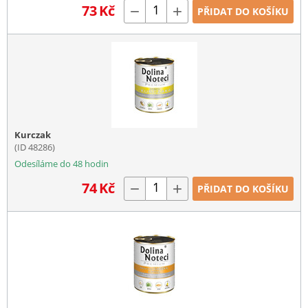
73
Kč
−
+
PŘIDAT DO KOŠÍKU
Kurczak
(ID 48286)
Odesíláme do 48 hodin
74
Kč
−
+
PŘIDAT DO KOŠÍKU