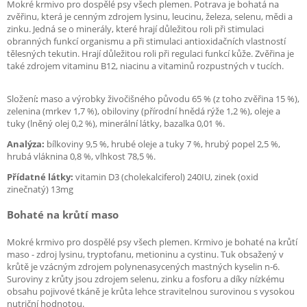
Mokré krmivo pro dospělé psy všech plemen. Potrava je bohatá na
zvěřinu, která je cenným zdrojem lysinu, leucinu, železa, selenu, mědi a
zinku. Jedná se o minerály, které hrají důležitou roli při stimulaci
obranných funkcí organismu a při stimulaci antioxidačních vlastností
tělesných tekutin. Hrají důležitou roli při regulaci funkcí kůže. Zvěřina je
také zdrojem vitaminu B12, niacinu a vitaminů rozpustných v tucích.
Složení
:
maso a výrobky živočišného původu 65 % (z toho zvěřina 15 %),
zelenina (mrkev 1,7 %), obiloviny (přírodní hnědá rýže 1,2 %), oleje a
tuky (lněný olej 0,2 %), minerální látky, bazalka 0,01 %.
Analýza:
bílkoviny 9,5 %, hrubé oleje a tuky 7 %, hrubý popel 2,5 %,
hrubá vláknina 0,8 %, vlhkost 78,5 %.
Přídatné látky:
vitamin D3 (cholekalciferol) 240IU, zinek (oxid
zinečnatý) 13mg
Bohaté na krůtí maso
Mokré krmivo pro dospělé psy všech plemen. Krmivo je bohaté na krůtí
maso - zdroj lysinu, tryptofanu, metioninu a cystinu. Tuk obsažený v
krůtě je vzácným zdrojem polynenasycených mastných kyselin n-6.
Suroviny z krůty jsou zdrojem selenu, zinku a fosforu a díky nízkému
obsahu pojivové tkáně je krůta lehce stravitelnou surovinou s vysokou
nutriční hodnotou.