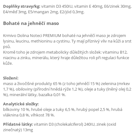
Doplňky stravy/kg:
vitamin D3 450IU, vitamin E 40mg, E6/zinek 30mg,
E4/měď 3mg, E5/mangan 2mg, E2/jód 0,3mg.
Bohaté na jehněčí maso
Krmivo Dolina Noteci PREMIUM bohaté na jehněčí maso je zdrojem
lysinu, leucinu, methioninu a cystinu. Ty mají příznivý vliv na kůži a srst
psů.
Kromě toho je zdrojem metabolicky důležitých složek: vitaminu B12,
niacinu a zinku, minerálu, který hraje důležitou roli při regulaci funkce
kůže.
Složení:
maso a živočišné produkty 65 % (z toho jehněčí 15 %) zelenina (mrkev
1,7 %), obiloviny (přírodní hnědá rýže 1,2 %), oleje a tuky (lněný olej 0,2
%), minerální látky, bazalka 0,01 %.
Analytické složky:
bílkoviny 10 %, hrubé oleje a tuky 6,5 %, hrubý popel 2,5 %, hrubá
vláknina 0,8 %, vlhkost 78 %.
Přídatné látky:
vitamin D3 (cholekalciferol) 240IU, zinek (oxid
zinečnatý) 13mg