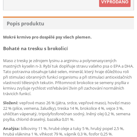
VYPRODÁNO
Popis produktu
Mokré krmivo pro dospělé psy všech plemen.
Bohaté na tresku s brokolicí
Maso z tresky je zdrojem lysinu a argininu a polynenasycených
mastných kyselin n-3. Rybí tuk doplňuje stravu vašeho psa o EPA a DHA.
Tato potravina obsahuje také selen, minerál, který hraje důležitou roli
při stimulaci obranných funkcí organismu a při stimulaci antioxidačních
vlastností tělesných tekutin. Přítomnost brokolice se semeny psyllia v
krmivu zvyšuje rychlost vstřebávání živin při zachování normálních
trávicích funkcí.
Složení:
vepřové maso 26 % (játra, srdce, vepřové maso), hovězí maso
22 % (plíce, vemena, žaludky), treska 14 %, brokolice 4 %, vejce 3 %,
uhličitan vápenatý, tripolyfosforečnan sodný, lněný olej 0,2 %, semena
psyllia, chlorid draselný, bazalka 0,01 %.
Analýza:
bílkoviny 11 %, hrubé oleje a tuky 5 %, hrubý popel 2,5 %,
hrubá vláknina 1 %, vlhkost 79 %, vápník 0,3 %, fosfor 0,25 %.