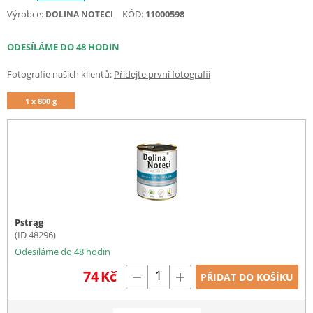
Výrobce:
KÓD:
11000598
DOLINA NOTECI
ODESÍLÁME DO 48 HODIN
Fotografie našich klientů:
Přidejte první fotografii
1 x 800 g
Pstrąg
(ID 48296)
Odesíláme do 48 hodin
74
Kč
−
+
PŘIDAT DO KOŠÍKU