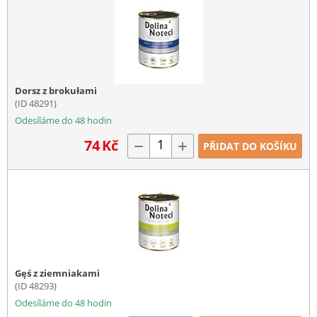
Dorsz z brokułami
(ID 48291)
Odesíláme do 48 hodin
74
Kč
−
+
PŘIDAT DO KOŠÍKU
Gęś z ziemniakami
(ID 48293)
Odesíláme do 48 hodin