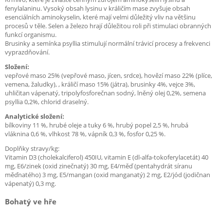
fenylalaninu. Vysoký obsah lysinu v králičím mase zvyšuje obsah
esenciálních aminokyselin, které mají velmi důležitý vliv na většinu
procesů v těle. Selen a železo hrají důležitou roli při stimulaci obranných
funkcí organismu.
Brusinky a semínka psyllia stimulují normální trávicí procesy a frekvenci
vyprazdňování.
Složení:
vepřové maso 25% (vepřové maso, jícen, srdce), hovězí maso 22% (plíce,
vemena, žaludky), , králičí maso 15% (játra), brusinky 4%, vejce 3%,
uhličitan vápenatý, tripolyfosforečnan sodný, lněný olej 0,2%, semena
psyllia 0,2%, chlorid draselný.
Analytické složení:
bílkoviny 11 %, hrubé oleje a tuky 6 %, hrubý popel 2,5 %, hrubá
vláknina 0,6 %, vlhkost 78 %, vápník 0,3 %, fosfor 0,25 %.
Doplňky stravy/kg:
Vitamin D3 (cholekalciferol) 450IU, vitamin E (dl-alfa-tokoferylacetát) 40
mg, E6/zinek (oxid zinečnatý) 30 mg, E4/měď (pentahydrát síranu
měďnatého) 3 mg, E5/mangan (oxid manganatý) 2 mg, E2/jód (jodičnan
vápenatý) 0,3 mg.
Bohatý ve hře