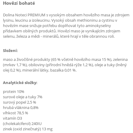
Hovězí bohaté
Dolina Noteci PREMIUM s vysokým obsahem hovězího masa je zdrojem
lysinu, leucinu a izoleucinu. Vysoký obsah methioninu a cystinu v
hovězím mase snižuje potřebu doplňovat tyto aminokyseliny
přídavkem obilných produktů. Hovězí maso je vynikajícím zdrojem
selenu, železa a mědi - minerálů, které hrají v těle obrannou roli.
Složení:
maso a živočišné produkty (65 % včetně hovězího masa 15 %), zelenina
(mrkev 1,7 %), obiloviny (přírodní hnědá rýže 1,2 %), oleje a tuky (lněný
olej 0,2 %), minerální látky, bazalka 0,01 %.
Analytické složky:
protein 10%
surové oleje a tuky 7%
surový popel 2,5 %
hrubá vláknina 0,8%
vlhkost 78,5 %
vitamín D3
(cholekalciferol) 240IU
zinek (oxid zinečnatý) 13 mg