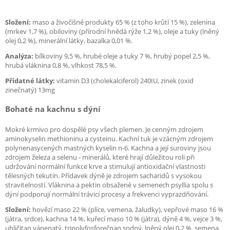
Složení:
maso a živočišné produkty 65 % (z toho krůtí 15 %), zelenina
(mrkev 1,7 %), obiloviny (přírodní hnědá rýže 1,2 %), oleje a tuky (lněný
olej 0,2 %), minerální látky, bazalka 0,01 %.
Analýza:
bílkoviny 9,5 %, hrubé oleje a tuky 7 %, hrubý popel 2,5 %,
hrubá vláknina 0,8 %, vlhkost 78,5 %.
Přídatné látky:
vitamin D3 (cholekalciferol) 240IU, zinek (oxid
zinečnatý) 13mg
Bohaté na kachnu s dýní
Mokré krmivo pro dospělé psy všech plemen. Je cenným zdrojem
aminokyselin methioninu a cysteinu. Kachní tuk je vzácným zdrojem
polynenasycených mastných kyselin n-6. Kachna a její suroviny jsou
zdrojem železa a selenu - minerálů, které hrají důležitou roli při
udržování normální funkce krve a stimulují antioxidační vlastnosti
tělesných tekutin. Přídavek dýně je zdrojem sacharidů s vysokou
stravitelností. Vláknina a pektin obsažené v semenech psyllia spolu s
dýní podporují normální trávicí procesy a frekvenci vyprazdňování.
Složení:
hovězí maso 22 % (plíce, vemena, žaludky), vepřové maso 16 %
(játra, srdce), kachna 14 %, kuřecí maso 10 % (játra), dýně 4 %, vejce 3 %,
uhličitan vápenatý, tripolyfosforečnan sodný, lněný olej 0,2 %, semena