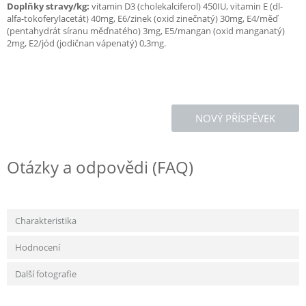
Doplňky stravy/kg:
vitamin D3 (cholekalciferol) 450IU, vitamin E (dl-
alfa-tokoferylacetát) 40mg, E6/zinek (oxid zinečnatý) 30mg, E4/měď
(pentahydrát síranu měďnatého) 3mg, E5/mangan (oxid manganatý)
2mg, E2/jód (jodičnan vápenatý) 0,3mg.
NOVÝ PŘÍSPĚVEK
Otázky a odpovědi (FAQ)
Charakteristika
Hodnocení
Další fotografie