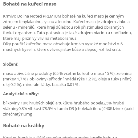
Bohaté na kuřecí maso
Krmivo Dolina Noteci PREMIUM bohaté na kuřecí maso je cenným
zdrojem fenylalaninu, lysinu a leucinu. Kuřecí maso je zdrojem zinku a
selenu - minerálů, které hrají důležitou roli při stimulaci obranných
funkcí organismu. Tato potravina je také zdrojem niacinu a riboflavinu,
které mají příznivý vliv na metabolismus.
Díky použití kuřecího masa obsahuje krmivo vysoké množství n-6
mastných kyselin, které ovlivňují stav kůže a zlepšují vzhled srsti.
Složení:
maso a živočišné produkty (65 % včetně kuřecího masa 15 %), zelenina
(mrkev 1,7 %), obiloviny (přírodní hnědá rýže 1,2 %), oleje a tuky (lněný
olej 0,2 %), minerální látky, bazalka 0,01 %.
Analytické složky:
bílkoviny 10% hrubých olejů a tuků6% hrubého popela2,5% hrubé
vlákniny0,8% vlhkosti78,5% vitamín D3 (cholekalciferol)240IUzinek (oxid
zinečnatý)13mg
Bohaté na králíky
Krmivo, které je zvláště cenným zdrojem aminokyselin lysinu a