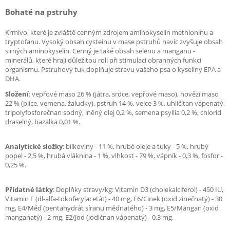
Bohaté na pstruhy
Krmivo, které je zvláště cenným zdrojem aminokyselin methioninu a
tryptofanu. Vysoký obsah cysteinu v mase pstruhů navíc zvyšuje obsah
sirných aminokyselin. Cenný je také obsah selenu a manganu -
minerálů, které hrají důležitou roli při stimulaci obranných funkcí
organismu. Pstruhový tuk doplňuje stravu vašeho psa o kyseliny EPA a
DHA.
Složení
: vepřové maso 26 % (játra, srdce, vepřové maso), hovězí maso
22 % (plíce, vemena, žaludky), pstruh 14 %, vejce 3 %, uhličitan vápenatý,
tripolyfosforečnan sodný, lněný olej 0,2 %, semena psyllia 0,2 %, chlorid
draselný, bazalka 0,01 %.
Analytické složky
: bílkoviny - 11 %, hrubé oleje a tuky - 5 %, hrubý
popel - 2,5 %, hrubá vláknina - 1 %, vlhkost - 79 %, vápník - 0,3 %, fosfor -
0,25 %.
Přídatné látky
: Doplňky stravy/kg: Vitamin D3 (cholekalciferol) - 450 IU,
Vitamin E (dl-alfa-tokoferylacetát) - 40 mg, E6/Cinek (oxid zinečnatý) - 30
mg, E4/Měď (pentahydrát síranu měďnatého) - 3 mg, E5/Mangan (oxid
manganatý) - 2 mg, E2/Jod (jodičnan vápenatý) - 0,3 mg.