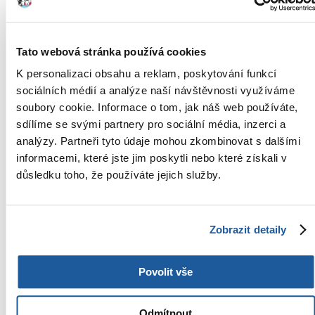
8v1 Perfect Coat je pohodlný a dobře přizpůsobený hřeben na
vyčesávání podsady, který účinně odstraňuje odumřelé chlupy tím, že
dosáhne až k podsadě. Nástroj kočku nestříhá ani netrhá*, ale
Tato webová stránka používá cookies
umožňuje vyčesat línající podsadu. Pravidelná péče o srst pomocí
hřebenu podporuje zdravou a lesklou srst a snižuje línání až o 90 %.
K personalizaci obsahu a reklam, poskytování funkcí
*viz návod k použití
sociálních médií a analýze naší návštěvnosti využíváme
Délka čepele: 46 mm
soubory cookie. Informace o tom, jak náš web používáte,
sdílíme se svými partnery pro sociální média, inzerci a
analýzy. Partneři tyto údaje mohou zkombinovat s dalšími
informacemi, které jste jim poskytli nebo které získali v
důsledku toho, že používáte jejich služby.
NOVÝ PŘÍSPĚVEK
Otázky a odpovědi (FAQ)
Zobrazit detaily
Povolit vše
Parametry
Odmítnout