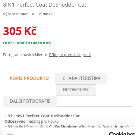
8IN1 Perfect Coat DeShedder Cat
Výrobce:
KÓD:
70873
8IN1
305
Kč
ODESÍLÁME DO 48 HODIN
Fotografie našich klientů:
Přidejte první fotografii
POPIS PRODUKTU
CHARAKTERISTIKA
HODNOCENÍ
DALŠÍ FOTOGRAFIE
Hřeben
8v1 Perfect Coat DeShedder Cat
Odčesávací
nástroj pro kočky
Hřeben 8v1 Perfect Coat Cat
DeShedder
účinně odstraňuje odumřelé
chlupy a podsadu vaší kočky. Vhodné pro všechny délky srsti.