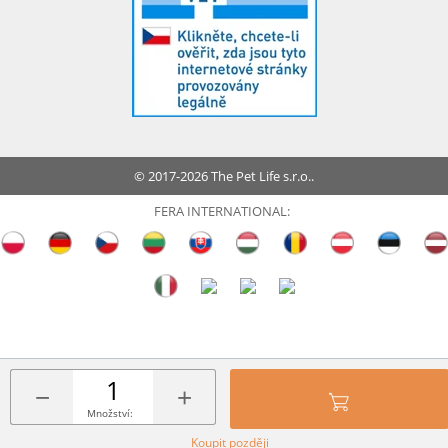
© 2017-2026 The Pet Life s.r.o..
FERA INTERNATIONAL:
−
+
Množství:
Koupit později