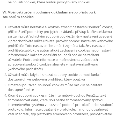
na použití cookies, které budou poskytovány cookies.
VI. Možnosti určení podmínek ukládání nebo přístupu k
souborům cookies
Uživatel může nezávisle a kdykoliv změnit nastavení souborů cookie,
přičemž určí podmínky pro jejich ukládání a přístup k uživatelskému
zařízení prostřednictvím souborů cookie. Změny nastavení uvedené
v předchozí větě může uživatel provést pomocí nastavení webového
prohlížeče. Toto nastavení lze změnit zejména tak, že v nastavení
prohlížeče zablokuje automatické zacházení s cookies nebo nastaví
informování o každém odesílání souborů cookie na zařízení
uživatele. Podrobné informace o možnostech a způsobech
zpracování souborů cookie naleznete v nastavení softwaru
(webového prohlížeče).
Uživatel může kdykoli smazat soubory cookie pomocí funkcí
dostupných ve webovém prohlížeči, který používá
Omezení používání souborů cookies může mít vliv na některé
dostupné funkce
Kromě souborů cookies může internetový obchod Fera2.cz také
shromažďovat data, které jsou běžně shromažďovány správci
internetového systému v takzvané podobě protokolů nebo souborů
protokolu. Informace obsažené v protokolech mohou obsahovat
Vaši IP adresu, typ platformy a webového prohlížeče, poskytovatele