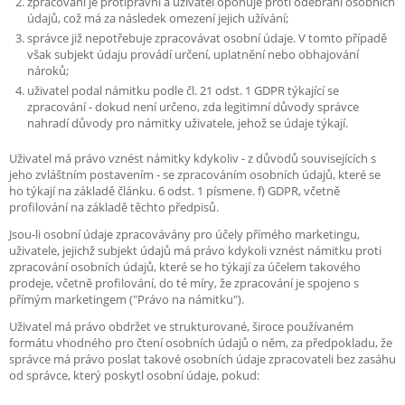
zpracování je protiprávní a uživatel oponuje proti odebrání osobních
údajů, což má za následek omezení jejich užívání;
správce již nepotřebuje zpracovávat osobní údaje. V tomto případě
však subjekt údaju provádí určení, uplatnění nebo obhajování
nároků;
uživatel podal námitku podle čl. 21 odst. 1 GDPR týkající se
zpracování - dokud není určeno, zda legitimní důvody správce
nahradí důvody pro námitky uživatele, jehož se údaje týkají.
Uživatel má právo vznést námitky kdykoliv - z důvodů souvisejících s
jeho zvláštním postavením - se zpracováním osobních údajů, které se
ho týkají na základě článku. 6 odst. 1 písmene. f) GDPR, včetně
profilování na základě těchto předpisů.
Jsou-li osobní údaje zpracovávány pro účely přímého marketingu,
uživatele, jejichž subjekt údajů má právo kdykoli vznést námitku proti
zpracování osobních údajů, které se ho týkají za účelem takového
prodeje, včetně profilování, do té míry, že zpracování je spojeno s
přímým marketingem ("Právo na námitku").
Uživatel má právo obdržet ve strukturované, široce používaném
formátu vhodného pro čtení osobních údajů o něm, za předpokladu, že
správce má právo poslat takové osobních údaje zpracovateli bez zasáhu
od správce, který poskytl osobní údaje, pokud: