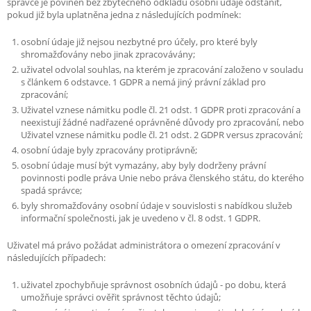
správce je povinen bez zbytečného odkladu osobní údaje odstanit,
pokud již byla uplatněna jedna z následujících podmínek:
osobní údaje již nejsou nezbytné pro účely, pro které byly
shromažďovány nebo jinak zpracovávány;
uživatel odvolal souhlas, na kterém je zpracování založeno v souladu
s článkem 6 odstavce. 1 GDPR a nemá jiný právní základ pro
zpracování;
Uživatel vznese námitku podle čl. 21 odst. 1 GDPR proti zpracování a
neexistují žádné nadřazené oprávněné důvody pro zpracování, nebo
Uživatel vznese námitku podle čl. 21 odst. 2 GDPR versus zpracování;
osobní údaje byly zpracovány protiprávně;
osobní údaje musí být vymazány, aby byly dodrženy právní
povinnosti podle práva Unie nebo práva členského státu, do kterého
spadá správce;
byly shromažďovány osobní údaje v souvislosti s nabídkou služeb
informační společnosti, jak je uvedeno v čl. 8 odst. 1 GDPR.
Uživatel má právo požádat administrátora o omezení zpracování v
následujících případech:
uživatel zpochybňuje správnost osobních údajů - po dobu, která
umožňuje správci ověřit správnost těchto údajů;