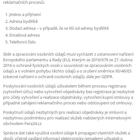
reklamačních procesů:
Jméno a příjmení
Adresa bydliště
Dodací adresa – v případě, že se liší od adresy bydliště
Emailová adresa
Telefonní číslo
Sběr a zpracování osobních údajů musí vycházet z ustanovení nařízení
Evropského parlamentu a Rady (EU), kterým se 2016/679 ze 27. dubna
2016 o ochraně fyzických osob v souvislosti se zpracováním osobních
údajů a o volném pohybu těchto údajů a o zrušení směrnice 95/46/ES
(obecné nařízení o ochraně osobních údajů), dále jen GDPR.
Poskytování osobních údajů uživatelem během procesu registrace
(vytvoření účtu) nebo vytvoření objednávky bez registrace je nezbytné
pro účely vytvoření a realizace objednávky, vytvoření kupní smlouvy a
případné zahájení reklamačního proces nebo odstoupení od smlouvy.
Poskytnutí údajů nezbytných pro realizaci objednávky je smluvní a
nezbytnou podmínkou pro realizaci služeb nabízených internetovým
obchodem Fera24.cz
Správce dat také využívá osobní údaje k propagaci vlastních služeb a
zboží, včetně zasílání informací elektronicky (emailem) uživateli o