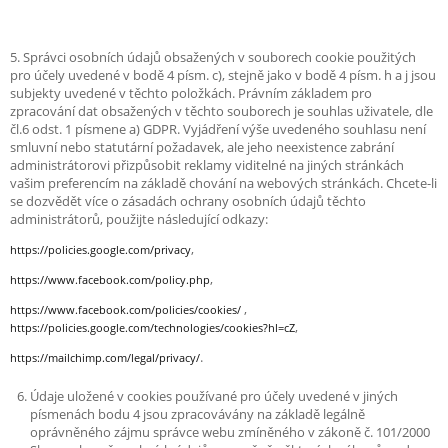
5. Správci osobních údajů obsažených v souborech cookie použitých
pro účely uvedené v bodě 4 písm. c), stejně jako v bodě 4 písm. h a j jsou
subjekty uvedené v těchto položkách. Právním základem pro
zpracování dat obsažených v těchto souborech je souhlas uživatele, dle
čl.6 odst. 1 písmene a) GDPR. Vyjádření výše uvedeného souhlasu není
smluvní nebo statutární požadavek, ale jeho neexistence zabrání
administrátorovi přizpůsobit reklamy viditelné na jiných stránkách
vašim preferencím na základě chování na webových stránkách. Chcete-li
se dozvědět více o zásadách ochrany osobních údajů těchto
administrátorů, použijte následující odkazy:
,
https://policies.google.com/privacy
,
https://www.facebook.com/policy.php
,
https://www.facebook.com/policies/cookies/
,
https://policies.google.com/technologies/cookies?hl=cZ
.
https://mailchimp.com/legal/privacy/
Údaje uložené v cookies používané pro účely uvedené v jiných
písmenách bodu 4 jsou zpracovávány na základě legálně
oprávněného zájmu správce webu zmíněného v zákoně č. 101/2000