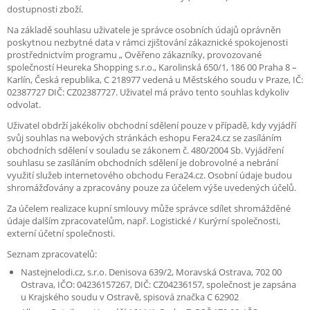
dostupnosti zboží.
Na základě souhlasu uživatele je správce osobních údajů oprávněn
poskytnou nezbytné data v rámci zjištování zákaznické spokojenosti
prostřednictvím programu „ Ověřeno zákazníky, provozované
společností Heureka Shopping s.r.o., Karolinská 650/1, 186 00 Praha 8 –
Karlín, Česká republika, C 218977 vedená u Městského soudu v Praze, IČ:
02387727 DIČ: CZ02387727. Uživatel má právo tento souhlas kdykoliv
odvolat.
Uživatel obdrží jakékoliv obchodní sdělení pouze v případě, kdy vyjádří
svůj souhlas na webových stránkách eshopu Fera24.cz se zasíláním
obchodních sdělení v souladu se zákonem č. 480/2004 Sb. Vyjádření
souhlasu se zasíláním obchodních sdělení je dobrovolné a nebrání
využití služeb internetového obchodu Fera24.cz. Osobní údaje budou
shromážďovány a zpracovány pouze za účelem výše uvedených účelů.
Za účelem realizace kupní smlouvy může správce sdílet shromážděné
údaje dalším zpracovatelům, např. Logistické / Kurýrní společnosti,
externí účetní společnosti.
Seznam zpracovatelů:
Nastejnelodi.cz, s.r.o. Denisova 639/2, Moravská Ostrava, 702 00
Ostrava, IČO: 04236157267, DIČ: CZ04236157, společnost je zapsána
u Krajského soudu v Ostravě, spisová značka C 62902