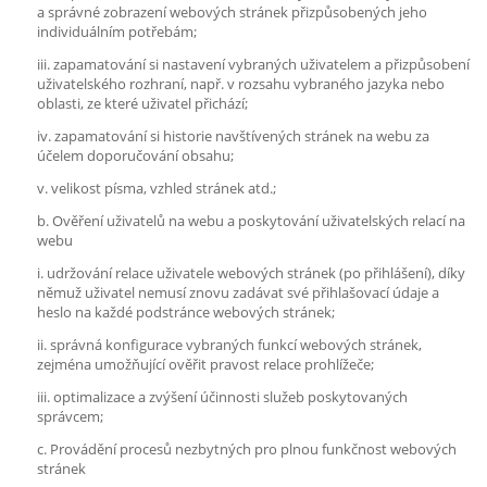
a správné zobrazení webových stránek přizpůsobených jeho
individuálním potřebám;
iii. zapamatování si nastavení vybraných uživatelem a přizpůsobení
uživatelského rozhraní, např. v rozsahu vybraného jazyka nebo
oblasti, ze které uživatel přichází;
iv. zapamatování si historie navštívených stránek na webu za
účelem doporučování obsahu;
v. velikost písma, vzhled stránek atd.;
b. Ověření uživatelů na webu a poskytování uživatelských relací na
webu
i. udržování relace uživatele webových stránek (po přihlášení), díky
němuž uživatel nemusí znovu zadávat své přihlašovací údaje a
heslo na každé podstránce webových stránek;
ii. správná konfigurace vybraných funkcí webových stránek,
zejména umožňující ověřit pravost relace prohlížeče;
iii. optimalizace a zvýšení účinnosti služeb poskytovaných
správcem;
c. Provádění procesů nezbytných pro plnou funkčnost webových
stránek