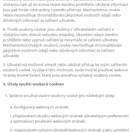
zůstanou tam až do konce relace daného prohlížeče. Uložené informace
jsou pak trvale odstraněny z paměti přístroje. Mechanismus cookie
relace neumožňuje shromažďování jakýchkoli osobních údajů nebo
důvěrných informací ze zařízení uživatele.
b. Trvalé soubory cookie: jsou uloženy v Uživatelském zařízení a
zůstanou tam, dokud nebudou smazány. Ukončení relace daného
prohlížeče nebo vypnutí zařízení je nevymaže ze zařízení uživatele.
Mechanismus trvalých souborů cookie neumožňuje shromažďování
jakýchkoli osobních údajů nebo důvěrných informací ze zařízení
uživatele.
3. Uživatel má možnost omezit nebo zakázat přístup ke svým zařízením
souborů cookie. Využije-li této možnosti, bude možné používat webové
stránky kromě funkcí, které svou povahou vyžadují soubory cookie.
V. Účely využití souborů cookies
Správce používá vlastní soubory cookie pro následující účely:
a. Konfigurace webových stránek:
i. přizpůsobení obsahu webových stránek uživatelským preferencím
a optimalizaci používání webových stránek;
ii. rozpoznávání zařízení uživatele webových stránek a jeho umístění