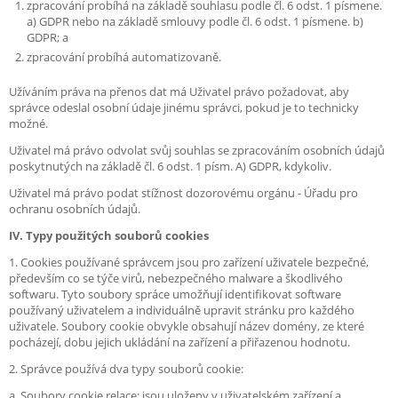
zpracování probíhá na základě souhlasu podle čl. 6 odst. 1 písmene.
a) GDPR nebo na základě smlouvy podle čl. 6 odst. 1 písmene. b)
GDPR; a
zpracování probíhá automatizovaně.
Užíváním práva na přenos dat má Uživatel právo požadovat, aby
správce odeslal osobní údaje jinému správci, pokud je to technicky
možné.
Uživatel má právo odvolat svůj souhlas se zpracováním osobních údajů
poskytnutých na základě čl. 6 odst. 1 písm. A) GDPR, kdykoliv.
Uživatel má právo podat stížnost dozorovému orgánu - Úřadu pro
ochranu osobních údajů.
IV. Typy použitých souborů cookies
1. Cookies používané správcem jsou pro zařízení uživatele bezpečné,
především co se týče virů, nebezpečného malware a škodlivého
softwaru. Tyto soubory spráce umožňují identifikovat software
používaný uživatelem a individuálně upravit stránku pro každého
uživatele. Soubory cookie obvykle obsahují název domény, ze které
pocházejí, dobu jejich ukládání na zařízení a přiřazenou hodnotu.
2. Správce používá dva typy souborů cookie:
a. Soubory cookie relace: jsou uloženy v uživatelském zařízení a