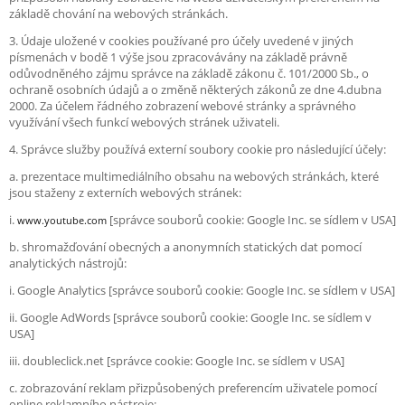
základě chování na webových stránkách.
3. Údaje uložené v cookies používané pro účely uvedené v jiných
písmenách v bodě 1 výše jsou zpracovávány na základě právně
odůvodněného zájmu správce na základě zákonu č. 101/2000 Sb., o
ochraně osobních údajů a o změně některých zákonů ze dne 4.dubna
2000. Za účelem řádného zobrazení webové stránky a správného
využívání všech funkcí webových stránek uživateli.
4. Správce služby používá externí soubory cookie pro následující účely:
a. prezentace multimediálního obsahu na webových stránkách, které
jsou staženy z externích webových stránek:
i.
[správce souborů cookie: Google Inc. se sídlem v USA]
www.youtube.com
b. shromažďování obecných a anonymních statických dat pomocí
analytických nástrojů:
i. Google Analytics [správce souborů cookie: Google Inc. se sídlem v USA]
ii. Google AdWords [správce souborů cookie: Google Inc. se sídlem v
USA]
iii. doubleclick.net [správce cookie: Google Inc. se sídlem v USA]
c. zobrazování reklam přizpůsobených preferencím uživatele pomocí
online reklamního nástroje: