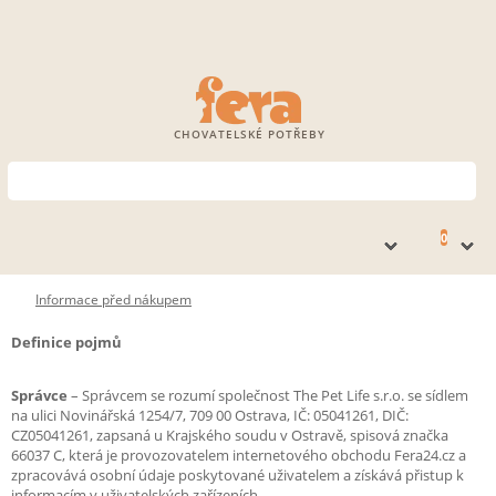
CHOVATELSKÉ POTŘEBY
0
Informace před nákupem
Definice pojmů
Správce
– Správcem se rozumí společnost The Pet Life s.r.o. se sídlem
na ulici Novinářská 1254/7, 709 00 Ostrava, IČ: 05041261, DIČ:
CZ05041261, zapsaná u Krajského soudu v Ostravě, spisová značka
66037 C, která je provozovatelem internetového obchodu Fera24.cz a
zpracovává osobní údaje poskytované uživatelem a získává přistup k
informacím v uživatelských zařízeních.