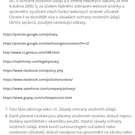
Sb., o ochraně osobních údajů a o změně některých zákonů ze dne
4.dubna 2000, tj. za účelem řádného zobrazení webové stránky a
správného využívání všech funkcí webových stránek uživateli.
Chcete-li se dozvědět více o zásadách ochrany osobních údajů
těchto správců, použijte následující odkazy:
,
https://policies.google.com/privacy
https://policies.google.com/technologies/cookies?hl=cZ
http://www.cz.gemius.com/588.html
https://mailchimp.com/legal/privacy
https://www.facebook.com/policy.php
https://www.facebook.com/policies/cookies/
https://www.salesforce.com/company/privacy/
https://www.gopay.com/cs/bezpecnost.html
Tato fáze zahrnuje sekci: III. Zásady ochrany osobních údajů.
Daně placené cookies jsou placeny souborem cookies, dokud nejsou
dodány spotřebiteli v okamžiku použití. Vlastní zásady ochrany
osobních údajů, které končí outsourcingem outsiderů nebo
osobnosti uživatelů, dokud neodpoví na upozornění na záruku nebo