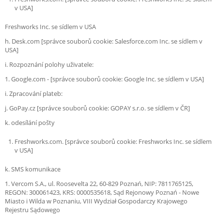
v USA]
Freshworks Inc. se sídlem v USA
h. Desk.com [správce souborů cookie: Salesforce.com Inc. se sídlem v
USA]
i. Rozpoznání polohy uživatele:
1. Google.com - [správce souborů cookie: Google Inc. se sídlem v USA]
i. Zpracování plateb:
j. GoPay.cz [správce souborů cookie: GOPAY s.r.o. se sídlem v ČR]
k. odesílání pošty
Freshworks.com. [správce souborů cookie: Freshworks Inc. se sídlem
v USA]
k. SMS komunikace
1. Vercom S.A., ul. Roosevelta 22, 60‑829 Poznań, NIP: 7811765125,
REGON: 300061423, KRS: 0000535618, Sąd Rejonowy Poznań - Nowe
Miasto i Wilda w Poznaniu, VIII Wydział Gospodarczy Krajowego
Rejestru Sądowego