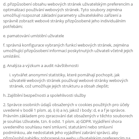
d. přizpůsobení obsahu webových stránek uživatelským preferencím a
optimalizaci používání webových stránek. Tyto soubory zejména
umožňují rozpoznat základní parametry uživatelského zařízení a
správně zobrazit webové stránky přizpůsobené jeho individuálním
potřebám;
e. pamatování umístění uživatele
f. správná konfigurace vybraných funkcí webových stránek, zejména
umožňující přizpůsobení informací poskytnutých uživateli včetně jejich
umístění.
g. Analýza a výzkum a audit návštěvnosti
i. vytvářet anonymní statistiky, které pomáhají pochopit, jak
uživatelé webových stránek používají webové stránky webových
stránek, což umožňuje jejich strukturu a obsah zlepšit;
h. Zajištění bezpečnosti a spolehlivosti služby
2. Správce osobních údajů obsažených v cookies použitých pro účely
uvedené v bodě 1 písm. a), i) ii) a iv), jakož i body: d, e a f je správce.
Právním základem pro zpracování dat obsažených v těchto souborech
je souhlas Uživatele, tzn. 6 odst. 1 písm. a) GDPR. Vyjádření shora
uvedeného souhlasu není smluvní, statutární nebo smluvní
podmínkou, ale nedostatek jeho vyjádření zabrání správci, aby
přizpůsobil nabídky zobrazené na webu uživatelským preferencím na