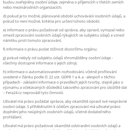
budou zveřejněny osobní údaje, zejména o příjemcích v třetích zemích
nebo mezinárodních organizacích;
d) pokud je to možné, plánované období uchovávání osobních údajů, a
pokud to není možné, kritéria pro určení tohoto období;
e) informace o právu požadovat od správce, aby opravil, vymazal nebo
omezil zpracování osobních údajů týkajících se subjektu údajů a vznesl
námitku proti tomuto zpracování;
f) informace o právu podat stížnost dozorčímu orgánu;
g) pokud nebyly od subjektu údajů shromážděny osobní údaje -
všechny dostupné informace o jejich zdroji;
h) informace o automatizovaném rozhodování, včetně profilování
uvedené v článku podle čl. 22 ust. GDPR 1 a 4, a - alespoň v těchto
případech - základní informace o pravidlech jejich tvorby, stejně jako o
významu a očekávaných důsledků takového zpracování pro úložiště dat
– Fera24.cz neprovádí tyto činnosti.
Uživatel má právo požádat správce, aby okamžitě opravil své nesprávné
osobní údaje. S přihlédnutím k účelům zpracování má uživatel právo
doplnění jeho neúplných osobních údajů, včetně dodatečného
prohlášení.
Uživatel má právo požadovat okamžité odstranění osobních údajů a