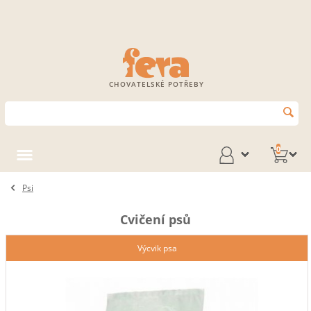
CHOVATELSKÉ POTŘEBY
0
Psi
Cvičení psů
Výcvik psa