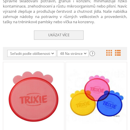
Správné skladování potravin, granulí i konzerv, minimalizuje riziko
kontaminace, znehodnocení a růstu mikroorganismů nebo plísní. Navíc
výrazně zlepšuje a prodlužuje čerstvost a chutnost jídla. Naše nabídka
zahrnuje nádoby na potraviny v různých velikostech a provedeních,
tašky na tréninkové pamlsky nebo víčka na konzervy.
UKÁZAT VÍCE
Seřadit podle oblíbenosti
48 Na stránce
?