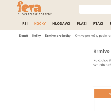
CHOVATELSKÉ POTŘEBY
PSI
KOČKY
HLODAVCI
PLAZI
PTÁCI
Domů
Kočky
Krmivo pro kočky
Krmivo pro kočky podle ra
Krmivo 
Když chovát
vzhledu a c
K