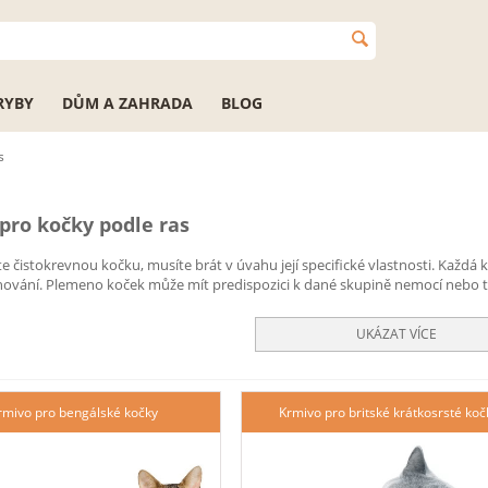
RYBY
DŮM A ZAHRADA
BLOG
s
pro kočky podle ras
e čistokrevnou kočku, musíte brát v úvahu její specifické vlastnosti. Každá 
hování. Plemeno koček může mít predispozici k dané skupině nemocí nebo 
UKÁZAT VÍCE
rmivo pro bengálské kočky
Krmivo pro britské krátkosrsté koč