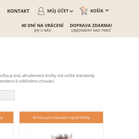
0
KONTAKT
MŮJ ÚČET
KOŠÍK
40 DNÍ NA VRÁCENÍ
DOPRAVA ZDARMA!
JEN U NÁS!
OBJEDNÁVKY NAD 799KČ
kočka je jiná, ale plemeno kočky má určité standardy
tendenci k odlišnému chování.
ky
Krmivo pro mainské mývalí kočky