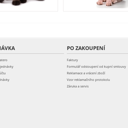
NÁVKA
PO ZAKOUPENÍ
atero
Faktury
bjednávky
Formulář odstoupení od kupní smlouvy
účtu
Reklamace a vrácení zboží
dnávky
Vzor reklamačního protokolu
Záruka a servis