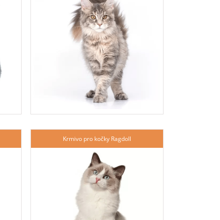
Krmivo pro kočky Ragdoll