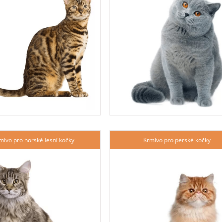
mivo pro norské lesní kočky
Krmivo pro perské kočky