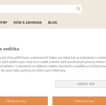
RYBY
DŮM A ZAHRADA
BLOG
a vodítka
s při chůzi příliš často a intenzivně? Nebo má slabý krk se známkami z noše
o týká vašeho psa, stojí za to zvážit a zkusit začít používat psí postroj místo
vhodného. V závislosti na velikosti vašeho domácího mazlíčka si můžete koup
 do auta nebo postroj na chůzi a pro citlivé psy.
UKÁZAT VÍCE
Obojky pro psy
Vodítka pro psy