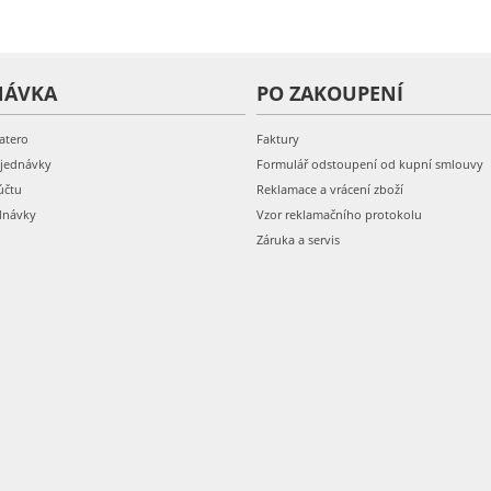
NÁVKA
PO ZAKOUPENÍ
atero
Faktury
bjednávky
Formulář odstoupení od kupní smlouvy
účtu
Reklamace a vrácení zboží
dnávky
Vzor reklamačního protokolu
Záruka a servis