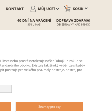
0
KONTAKT
MŮJ ÚČET
KOŠÍK
40 DNÍ NA VRÁCENÍ
DOPRAVA ZDARMA!
JEN U NÁS!
OBJEDNÁVKY NAD 849 KČ
ní límce nebo prostě netoleruje nošení obojku? Pokud se
 standardního obojku. Existuje tak široký výběr, že si každý
it postroje pro velkého psa, malý postroje, postroj pro
Známky pro psy