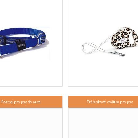
Postroj pro psy do auta
Tréninkové vodítka pro psy