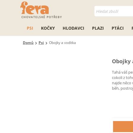
CHOVATELSKÉ POTŘEBY
PSI
KOČKY
HLODAVCI
PLAZI
PTÁCI
Domů
Psi
Obojky a vodítka
Obojky 
Tahá váš pe
cokoli z toh
najde něco 
běh, postroj