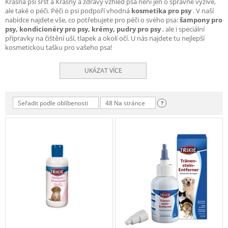
Krásná psí srst a Krásný a zdravý vzhled psa není jen o správné výživě,
ale také o péči. Péči o psi podpoří vhodná
kosmetika pro psy
. V naší
nabídce najdete vše, co potřebujete pro péči o svého psa:
šampony pro
psy, kondicionéry pro psy, krémy, pudry pro psy
, ale i speciální
přípravky na čištění uší, tlapek a okolí očí. U nás najdete tu nejlepší
kosmetickou tašku pro vašeho psa!
UKÁZAT VÍCE
Seřadit podle oblíbenosti
48 Na stránce
?