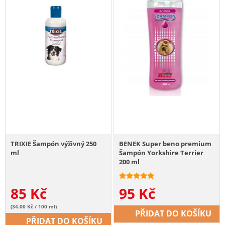
TRIXIE Šampón výživný 250
BENEK Super beno premium
ml
Šampón Yorkshire Terrier
200 ml
85
Kč
95
Kč
(34.00 Kč / 100 ml)
PŘIDAT DO KOŠÍKU
PŘIDAT DO KOŠÍKU