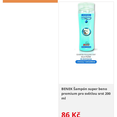
BENEK Šampón super beno
premium pro světlou srst 200
ml
86
Kč