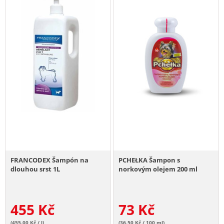
FRANCODEX Šampón na
PCHEŁKA Šampon s
dlouhou srst 1L
norkovým olejem 200 ml
455
Kč
73
Kč
(455.00 Kč / l)
(36.50 Kč / 100 ml)