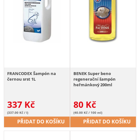
FRANCODEX Šampón na
BENEK Super beno
černou srst 1L
regenerační šampón
heřmánkový 200ml
337
Kč
80
Kč
(337.00 Kč / l)
(40.00 Kč / 100 ml)
PŘIDAT DO KOŠÍKU
PŘIDAT DO KOŠÍKU