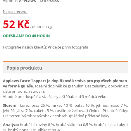
Výrobce:
KÓD:
68907
APPLAWS
Napsat recenzi
52
Kč
(325.00 Kč / kg)
ODESÍLÁME DO 48 HODIN
Fotografie našich klientů:
Přidejte první fotografii
Popis produktu
Applaws Taste Toppers je doplňkové krmivo pro psy všech plemen
ve formě guláše.
Ideální doplněk ke granulím. Bez zeleniny, obilovin a z
čistě přírodních surovin.
Vhodné pro dospělé a starší psy a štěňata od 3 měsíců věku.
Složení
: kuřecí prsa 26 %, mrkev 10 %, batát 10 %, jehněčí maso 7 %,
jehněčí játra 7 %, cuketa 5 %, rostlinné želírovací činidlo. Přídatné látky:
Dle tvrzení výrobce výrobek neobsahuje žádné přídatné látky.
Analýza:
hrubé bílkoviny 8 %, hrubá vláknina 0,5 %, hrubé oleje a tuky 1
%, hrubý popel 2 %, vlhkost 88 %.