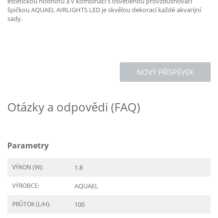
estetickou hodnotu a v kombinaci s osvětlenou provzdušňovací
špičkou AQUAEL AIRLIGHTS LED je skvělou dekorací každé akvarijní
sady.
NOVÝ PŘÍSPĚVEK
Otázky a odpovědi (FAQ)
Parametry
VÝKON (W):
1.8
VÝROBCE:
AQUAEL
PRŮTOK (L/H):
100