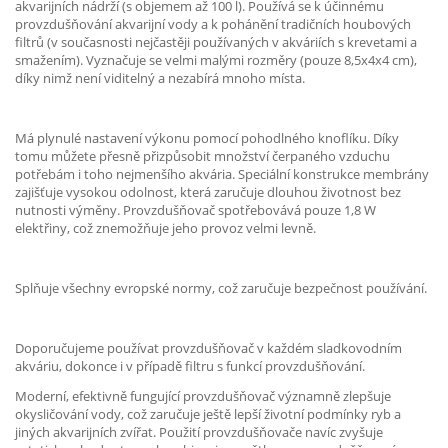
akvarijních nádrží (s objemem až 100 l). Používá se k účinnému
provzdušňování akvarijní vody a k pohánění tradičních houbových
filtrů (v současnosti nejčastěji používaných v akváriích s krevetami a
smažením). Vyznačuje se velmi malými rozměry (pouze 8,5x4x4 cm),
díky nimž není viditelný a nezabírá mnoho místa.
Má plynulé nastavení výkonu pomocí pohodlného knoflíku. Díky
tomu můžete přesně přizpůsobit množství čerpaného vzduchu
potřebám i toho nejmenšího akvária. Speciální konstrukce membrány
zajišťuje vysokou odolnost, která zaručuje dlouhou životnost bez
nutnosti výměny. Provzdušňovač spotřebovává pouze 1,8 W
elektřiny, což znemožňuje jeho provoz velmi levně.
Splňuje všechny evropské normy, což zaručuje bezpečnost používání.
Doporučujeme používat provzdušňovač v každém sladkovodním
akváriu, dokonce i v případě filtru s funkcí provzdušňování.
Moderní, efektivně fungující provzdušňovač významně zlepšuje
okysličování vody, což zaručuje ještě lepší životní podmínky ryb a
jiných akvarijních zvířat. Použití provzdušňovače navíc zvyšuje