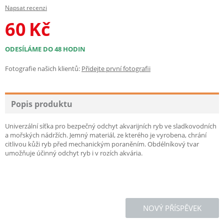
Napsat recenzi
60
Kč
ODESÍLÁME DO 48 HODIN
Fotografie našich klientů:
Přidejte první fotografii
Popis produktu
Univerzální síťka pro bezpečný odchyt akvarijních ryb ve sladkovodních
a mořských nádržích. Jemný materiál, ze kterého je vyrobena, chrání
citlivou kůži ryb před mechanickým poraněním. Obdélníkový tvar
umožňuje účinný odchyt ryb i v rozích akvária.
NOVÝ PŘÍSPĚVEK