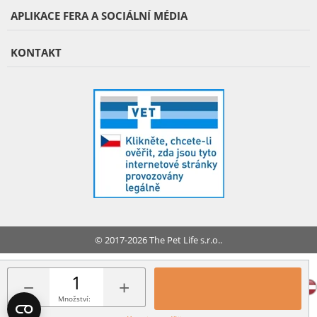
APLIKACE FERA A SOCIÁLNÍ MÉDIA
KONTAKT
© 2017-2026 The Pet Life s.r.o..
FERA INTERNATIONAL:
−
+
Množství: