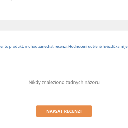
ili tento produkt, mohou zanechat recenzi. Hodnocení udělené hvězdičkami j
Nikdy znaleziono żadnych názoru
NAPSAT RECENZI