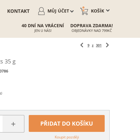
0
KONTAKT
MŮJ ÚČET
KOŠÍK
40 DNÍ NA VRÁCENÍ
DOPRAVA ZDARMA!
JEN U NÁS!
OBJEDNÁVKY NAD 799KČ
9
z
301
s 35 g
0786
g)
+
PŘIDAT DO KOŠÍKU
Koupit později