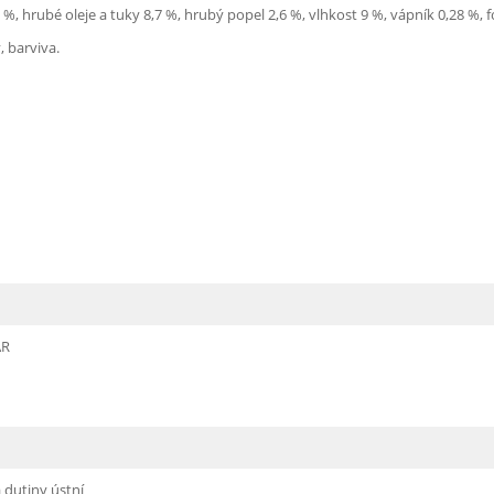
%, hrubé oleje a tuky 8,7 %, hrubý popel 2,6 %, vlhkost 9 %, vápník 0,28 %, fos
, barviva.
AR
 dutiny ústní