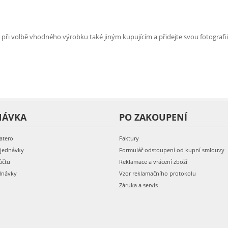
e při volbě vhodného výrobku také jiným kupujícím a přidejte svou fotografii
NÁVKA
PO ZAKOUPENÍ
atero
Faktury
bjednávky
Formulář odstoupení od kupní smlouvy
účtu
Reklamace a vrácení zboží
dnávky
Vzor reklamačního protokolu
Záruka a servis