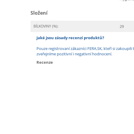
Složení
BÍLKOVINY (%):
29
Jaké jsou zásady recenzí produktů?
Pouze registrovaní zákazníci FERA.SK, kteří si zakoup
zveřejníme pozitivní i negativní hodnocení.
Recenze