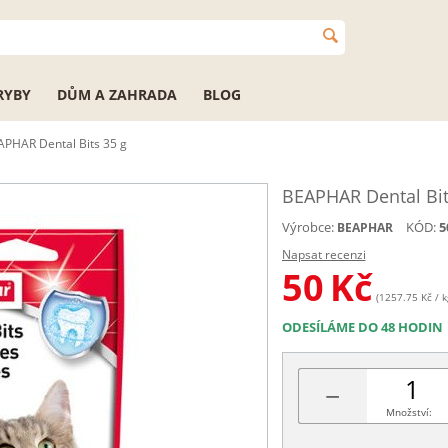
RYBY
DŮM A ZAHRADA
BLOG
APHAR Dental Bits 35 g
BEAPHAR Dental Bit
Výrobce:
KÓD:
5
BEAPHAR
Napsat recenzi
50
Kč
(1257.75 Kč / k
ODESÍLÁME DO 48 HODIN
−
Množství: