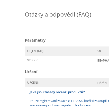
Otázky a odpovědi (FAQ)
Parametry
OBJEM (ML):
50
VÝROBCE:
BEAPH
Určení
URČENÍ:
Hárání
Jaké jsou zásady recenzí produktů?
Pouze registrovaní zákazníci FERA.SK, kteří si zakoup
zveřejníme pozitivní i negativní hodnocení.