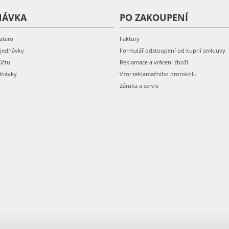
NÁVKA
PO ZAKOUPENÍ
atero
Faktury
bjednávky
Formulář odstoupení od kupní smlouvy
účtu
Reklamace a vrácení zboží
dnávky
Vzor reklamačního protokolu
Záruka a servis