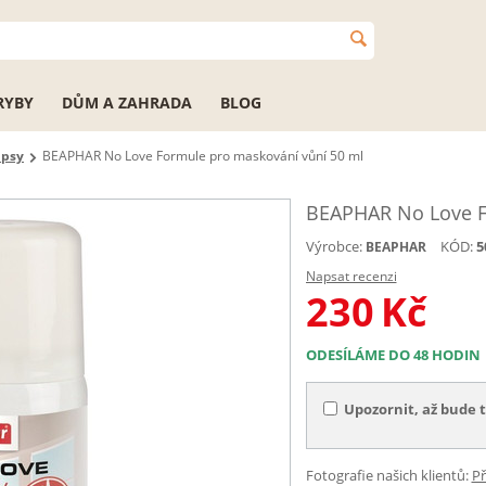
RYBY
DŮM A ZAHRADA
BLOG
 psy
BEAPHAR No Love Formule pro maskování vůní 50 ml
BEAPHAR No Love F
Výrobce:
KÓD:
5
BEAPHAR
Napsat recenzi
230
Kč
ODESÍLÁME DO 48 HODIN
Upozornit, až bude 
Fotografie našich klientů:
Př