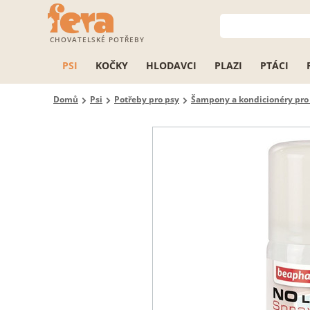
CHOVATELSKÉ POTŘEBY
PSI
KOČKY
HLODAVCI
PLAZI
PTÁCI
Domů
Psi
Potřeby pro psy
Šampony a kondicionéry pro