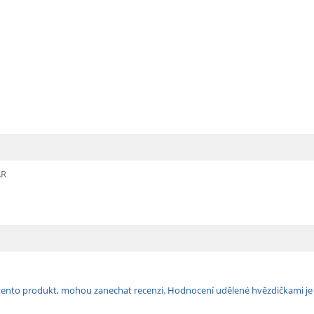
AR
ili tento produkt, mohou zanechat recenzi. Hodnocení udělené hvězdičkami j