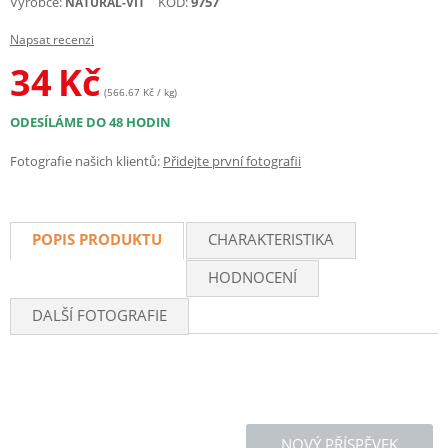
Výrobce:
KÓD:
9757
NATURAL-VIT
Napsat recenzi
34
Kč
(566.67 Kč / kg)
ODESÍLÁME DO 48 HODIN
Fotografie našich klientů:
Přidejte první fotografii
POPIS PRODUKTU
CHARAKTERISTIKA
HODNOCENÍ
DALŠÍ FOTOGRAFIE
NOVÝ PŘÍSPĚVEK