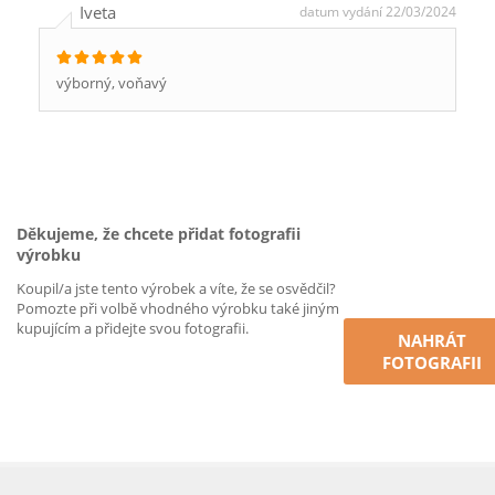
Iveta
datum vydání 22/03/2024
výborný, voňavý
Děkujeme, že chcete přidat fotografii
výrobku
Koupil/a jste tento výrobek a víte, že se osvědčil?
Pomozte při volbě vhodného výrobku také jiným
kupujícím a přidejte svou fotografii.
NAHRÁT
FOTOGRAFII