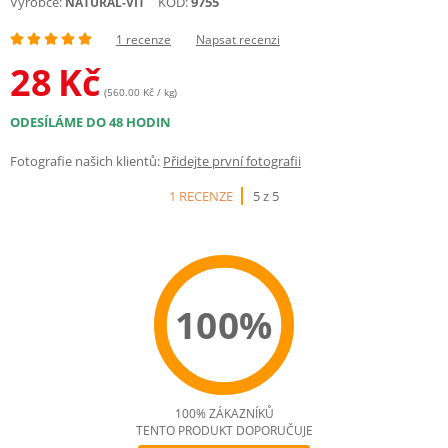
Výrobce:
KÓD:
9755
NATURAL-VIT
1 recenze
Napsat recenzi
28
Kč
(560.00 Kč / kg)
ODESÍLÁME DO 48 HODIN
Fotografie našich klientů:
Přidejte první fotografii
1 RECENZE
5 z 5
100%
100% ZÁKAZNÍKŮ
TENTO PRODUKT DOPORUČUJE