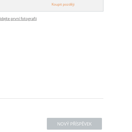
Koupit později
idejte první fotografii
NOVÝ PŘÍSPĚVEK