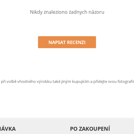
Nikdy znaleziono żadnych názoru
NAPSAT RECENZI
e při volbě vhodného výrobku také jiným kupujícím a přidejte svou fotografii
NÁVKA
PO ZAKOUPENÍ