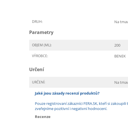
DRUH:
Na tmav
Parametry
OBJEM (ML):
200
VÝROBCE:
BENEK
Určení
URČENÍ:
Na tmav
Jaké jsou zásady recenzí produktů?
Pouze registrovaní zákazníci FERA.SK, kteří si zakoup
zveřejníme pozitivní i negativní hodnocení.
Recenze