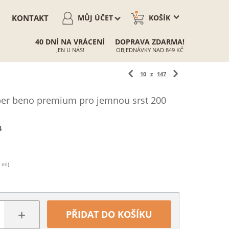
0
KONTAKT
MŮJ ÚČET
KOŠÍK
40 DNÍ NA VRÁCENÍ
DOPRAVA ZDARMA!
JEN U NÁS!
OBJEDNÁVKY NAD 849 KČ
10
z
147
r beno premium pro jemnou srst 200
4
 ml)
+
PŘIDAT DO KOŠÍKU