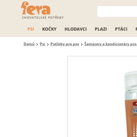
CHOVATELSKÉ POTŘEBY
PSI
KOČKY
HLODAVCI
PLAZI
PTÁCI
Domů
Psi
Potřeby pro psy
Šampony a kondicionéry pro