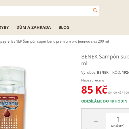
RYBY
DŮM A ZAHRADA
BLOG
 psy
BENEK Šampón super beno premium pro jemnou srst 200 ml
BENEK Šampón supe
ml
Výrobce:
KÓD:
192
BENEK
Napsat recenzi
85
Kč
(34.00 Kč / 100
ODESÍLÁME DO 48 HODIN
−
Množství: