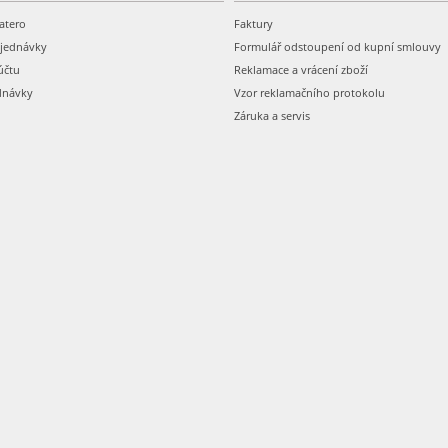
atero
Faktury
bjednávky
Formulář odstoupení od kupní smlouvy
účtu
Reklamace a vrácení zboží
dnávky
Vzor reklamačního protokolu
Záruka a servis