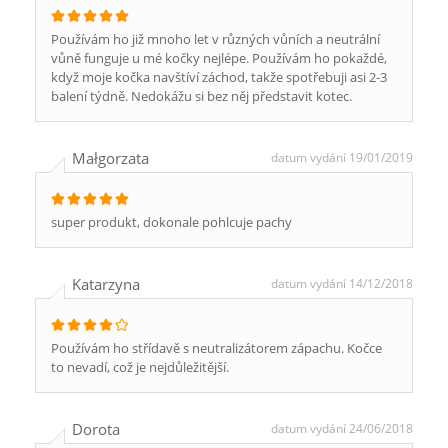
Používám ho již mnoho let v různých vůních a neutrální
vůně funguje u mé kočky nejlépe. Používám ho pokaždé,
když moje kočka navštíví záchod, takže spotřebuji asi 2-3
balení týdně. Nedokážu si bez něj představit kotec.
Małgorzata
datum vydání 19/01/2019
super produkt, dokonale pohlcuje pachy
Katarzyna
datum vydání 14/12/2018
Používám ho střídavě s neutralizátorem zápachu. Kočce
to nevadí, což je nejdůležitější.
Dorota
datum vydání 24/06/2018