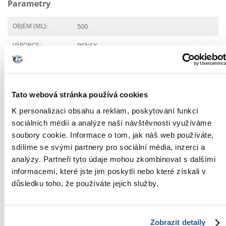
Parametry
OBJEM (ML):
500
VÝROBCE:
BENEK
Jaké jsou zásady recenzí produktů?
Pouze registrovaní zákazníci FERA.SK, kteří si zakoupili tento
produkt, mohou zanechat recenzi. Hodnocení udělené
Tato webová stránka používá cookies
hvězdičkami je průměrem všech hodnocení. Po verifikaci
recenze zveřejníme pozitivní i negativní hodnocení.
K personalizaci obsahu a reklam, poskytování funkcí
sociálních médií a analýze naší návštěvnosti využíváme
Recenze
soubory cookie. Informace o tom, jak náš web používáte,
sdílíme se svými partnery pro sociální média, inzerci a
NAPSAT RECENZI
analýzy. Partneři tyto údaje mohou zkombinovat s dalšími
informacemi, které jste jim poskytli nebo které získali v
Filip
datum vydání 09/10/2021
důsledku toho, že používáte jejich služby.
Pohlcovač funguje skvěle - vůbec žádný nepříjemný
zápach z odpadkového koše :) doporučit????
Zobrazit detaily