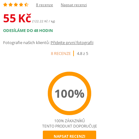
8 recenze
Napsat recenzi
55
Kč
(122.22 Kč / kg)
ODESÍLÁME DO 48 HODIN
Fotografie našich klientů:
Přidejte první fotografii
8 RECENZE
4.8 z 5
100%
100% ZÁKAZNÍKŮ
TENTO PRODUKT DOPORUČUJE
NAPSAT RECENZI