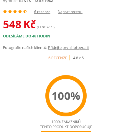
Výrobce:
KÓD:
1942
BENEK
6 recenze
Napsat recenzi
548
Kč
(21.92 Kč / l)
ODESÍLÁME DO 48 HODIN
Fotografie našich klientů:
Přidejte první fotografii
6 RECENZE
4.8 z 5
100%
100% ZÁKAZNÍKŮ
TENTO PRODUKT DOPORUČUJE