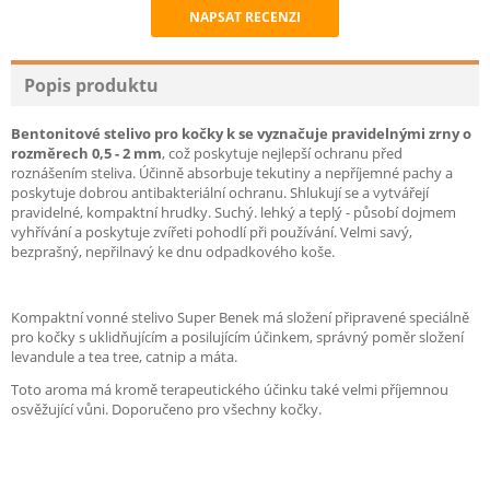
NAPSAT RECENZI
Recommend
Popis produktu
Bentonitové stelivo pro kočky k se vyznačuje pravidelnými zrny o
rozměrech 0,5 - 2 mm
, což poskytuje nejlepší ochranu před
roznášením steliva. Účinně absorbuje tekutiny a nepříjemné pachy a
poskytuje dobrou antibakteriální ochranu. Shlukují se a vytvářejí
pravidelné, kompaktní hrudky. Suchý. lehký a teplý - působí dojmem
vyhřívání a poskytuje zvířeti pohodlí při používání. Velmi savý,
bezprašný, nepřilnavý ke dnu odpadkového koše.
Kompaktní vonné stelivo Super Benek má složení připravené speciálně
pro kočky s uklidňujícím a posilujícím účinkem, správný poměr složení
levandule a tea tree, catnip a máta.
Toto aroma má kromě terapeutického účinku také velmi příjemnou
osvěžující vůni. Doporučeno pro všechny kočky.