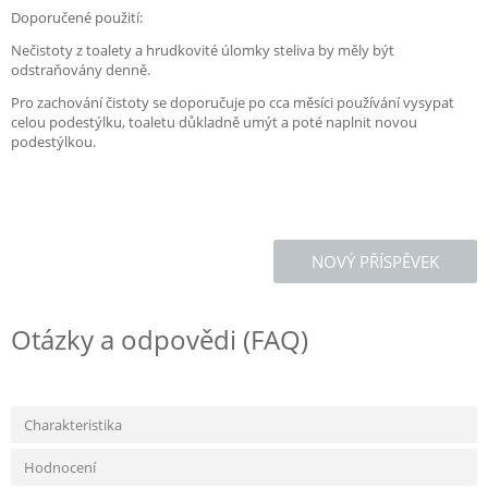
Doporučené použití:
Nečistoty z toalety a hrudkovité úlomky steliva by měly být
odstraňovány denně.
Pro zachování čistoty se doporučuje po cca měsíci používání vysypat
celou podestýlku, toaletu důkladně umýt a poté naplnit novou
podestýlkou.
NOVÝ PŘÍSPĚVEK
Otázky a odpovědi (FAQ)
Charakteristika
Hodnocení