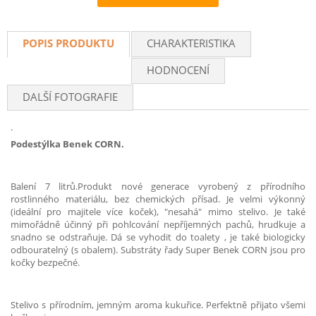
Recommend
POPIS PRODUKTU
CHARAKTERISTIKA
HODNOCENÍ
DALŠÍ FOTOGRAFIE
.
Podestýlka Benek CORN.
Balení 7 litrů.Produkt nové generace vyrobený z přírodního
rostlinného materiálu, bez chemických přísad. Je velmi výkonný
(ideální pro majitele více koček), "nesahá" mimo stelivo. Je také
mimořádně účinný při pohlcování nepříjemných pachů, hrudkuje a
snadno se odstraňuje. Dá se vyhodit do toalety , je také biologicky
odbouratelný (s obalem). Substráty řady Super Benek CORN jsou pro
kočky bezpečné.
Stelivo s přírodním, jemným aroma kukuřice. Perfektně přijato všemi