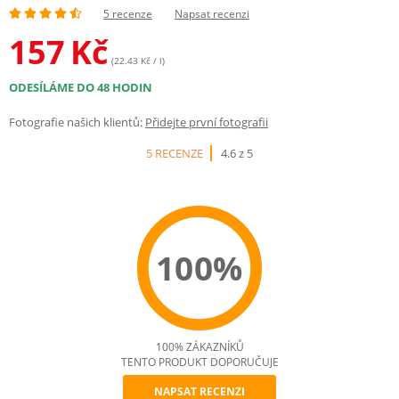
5 recenze
Napsat recenzi
157
Kč
(22.43 Kč / l)
ODESÍLÁME DO 48 HODIN
Fotografie našich klientů:
Přidejte první fotografii
5 RECENZE
4.6 z 5
100%
100% ZÁKAZNÍKŮ
TENTO PRODUKT DOPORUČUJE
NAPSAT RECENZI