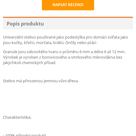
NAPSAT RECENZI
Recommend
Popis produktu
Univerzální stelivo používané jako podestýlka pro domácí zvířata jako
jsou kočky, křečci, morčata, králíci, činčily nebo ptáci
Granule jsou válcovitého tvaru o průměru 6 mm a délce 6 až 12 mm.
Výrobek je vyroben z borovicového a smrkového mikrovlákna bez
jakýchkoli chemických přísad.
Stelivo má přirozenou jemnou vůni dřeva.
Charakteristika:
- 100% přírodní produkt