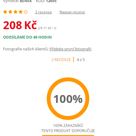
Výrobce:
KÓD:
12655
BENEK
2 recenze
Napsat recenzi
208
Kč
(29.71 Kč / l)
ODESÍLÁME DO 48 HODIN
Fotografie našich klientů:
Přidejte první fotografii
2 RECENZE
4 z 5
100%
100% ZÁKAZNÍKŮ
TENTO PRODUKT DOPORUČUJE