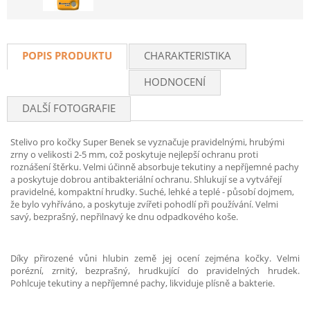
POPIS PRODUKTU
CHARAKTERISTIKA
HODNOCENÍ
DALŠÍ FOTOGRAFIE
Stelivo pro kočky Super Benek se vyznačuje pravidelnými, hrubými
zrny o velikosti 2-5 mm, což poskytuje nejlepší ochranu proti
roznášení štěrku. Velmi účinně absorbuje tekutiny a nepříjemné pachy
a poskytuje dobrou antibakteriální ochranu. Shlukují se a vytvářejí
pravidelné, kompaktní hrudky. Suché, lehké a teplé - působí dojmem,
že bylo vyhříváno, a poskytuje zvířeti pohodlí při používání. Velmi
savý, bezprašný, nepřilnavý ke dnu odpadkového koše.
Díky přirozené vůni hlubin země jej ocení zejména kočky. Velmi
porézní, zrnitý, bezprašný, hrudkující do pravidelných hrudek.
Pohlcuje tekutiny a nepříjemné pachy, likviduje plísně a bakterie.