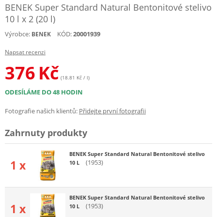
BENEK Super Standard Natural Bentonitové stelivo
10 l x 2 (20 l)
Výrobce:
KÓD:
20001939
BENEK
Napsat recenzi
376
Kč
(18.81 Kč / l)
ODESÍLÁME DO 48 HODIN
Fotografie našich klientů:
Přidejte první fotografii
Zahrnuty produkty
BENEK Super Standard Natural Bentonitové stelivo
1 x
(1953)
10 L
BENEK Super Standard Natural Bentonitové stelivo
1 x
(1953)
10 L