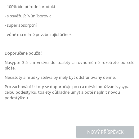
- 100% bio přírodní produkt
- s osvěžující vůní borovic
- super absorpční
- vůně má mírně povzbuzující účinek
Doporučené použití:
Nasypte 3-5 cm vrstvu do toalety a rovnoměrně rozetřete po celé
ploše.
Nečistoty a hrudky steliva by měly být odstraňovány denně.
Pro zachování čistoty se doporučuje po cca měsíci používání vysypat
celou podestýlku, toalety důkladně umýt a poté naplnit novou
podestýlkou.
NOVÝ PŘÍSPĚVEK