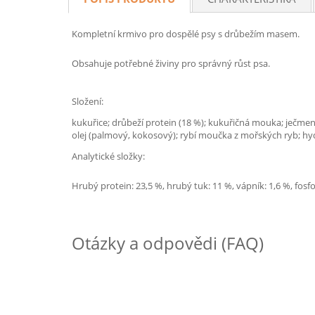
Kompletní krmivo pro dospělé psy s drůbežím masem.
Obsahuje potřebné živiny pro správný růst psa.
Složení:
kukuřice; drůbeží protein (18 %); kukuřičná mouka; ječmen
olej (palmový, kokosový); rybí moučka z mořských ryb; hydr
Analytické složky:
Hrubý protein: 23,5 %, hrubý tuk: 11 %, vápník: 1,6 %, fosfor
Otázky a odpovědi (FAQ)