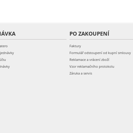
NÁVKA
PO ZAKOUPENÍ
atero
Faktury
bjednávky
Formulář odstoupení od kupní smlouvy
účtu
Reklamace a vrácení zboží
dnávky
Vzor reklamačního protokolu
Záruka a servis