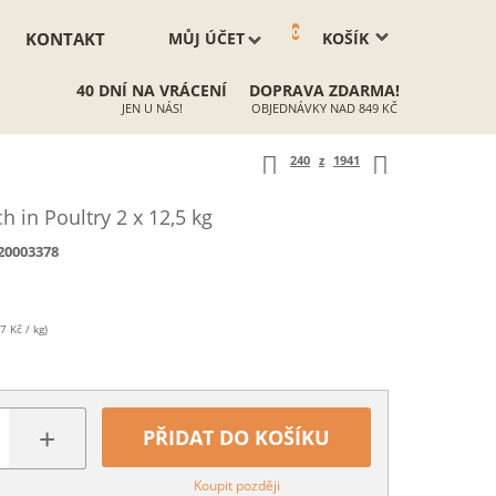
0
KONTAKT
MŮJ ÚČET
KOŠÍK
40 DNÍ NA VRÁCENÍ
DOPRAVA ZDARMA!
JEN U NÁS!
OBJEDNÁVKY NAD 849 KČ
240
z
1941
 in Poultry 2 x 12,5 kg
20003378
7 Kč / kg)
+
PŘIDAT DO KOŠÍKU
Koupit později