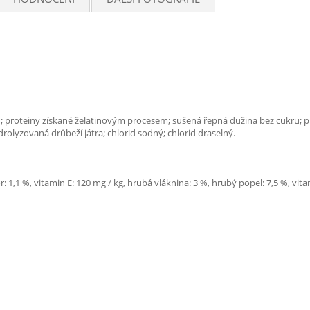
; proteiny získané želatinovým procesem; sušená řepná dužina bez cukru; piv
olyzovaná drůbeží játra; chlorid sodný; chlorid draselný.
: 1,1 %, vitamin E: 120 mg / kg, hrubá vláknina: 3 %, hrubý popel: 7,5 %, vitam