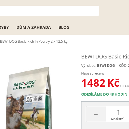
RYBY
DŮM A ZAHRADA
BLOG
BEWI DOG Basic Rich in Poultry 2 x 12,5 kg
BEWI DOG Basic Rich
Výrobce:
KÓD:
BEWI DOG
Napsat recenzi
1482
Kč
(118.5
ODESÍLÁME DO 48 HODIN
−
Množství: