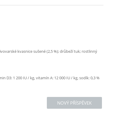
ovarské kvasnice sušené (2,5 %); drůbeží tuk; rostlinný
in D3: 1 200 IU / kg, vitamín A: 12 000 IU / kg, sodík: 0,3 %
NOVÝ PŘÍSPĚVEK