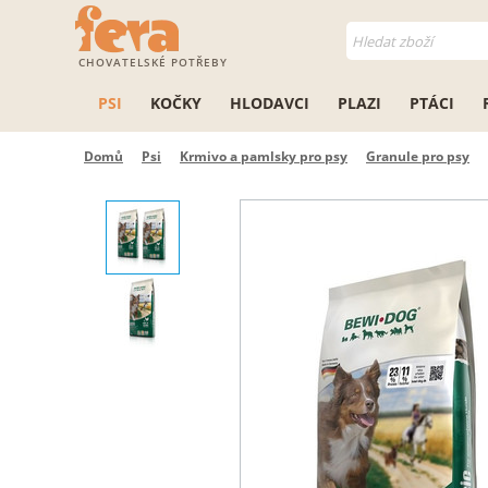
CHOVATELSKÉ POTŘEBY
PSI
KOČKY
HLODAVCI
PLAZI
PTÁCI
Domů
Psi
Krmivo a pamlsky pro psy
Granule pro psy