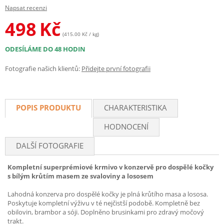
Napsat recenzi
498
Kč
(415.00 Kč / kg)
ODESÍLÁME DO 48 HODIN
Fotografie našich klientů:
Přidejte první fotografii
POPIS PRODUKTU
CHARAKTERISTIKA
HODNOCENÍ
DALŠÍ FOTOGRAFIE
Kompletní superprémiové krmivo v konzervě pro dospělé kočky
s bílým krůtím masem ze svaloviny a lososem
Lahodná konzerva pro dospělé kočky je plná krůtího masa a lososa.
Poskytuje kompletní výživu v té nejčistší podobě. Kompletně bez
obilovin, brambor a sóji. Doplněno brusinkami pro zdravý močový
trakt.