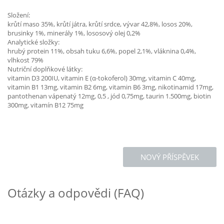
Složení:
krůtí maso 35%, krůtí játra, krůtí srdce, vývar 42,8%, losos 20%,
brusinky 1%, minerály 1%, lososový olej 0,2%
Analytické složky:
hrubý protein 11%, obsah tuku 6,6%, popel 2,1%, vláknina 0,4%,
vlhkost 79%
Nutriční doplňkové látky:
vitamin D3 200IU, vitamin E (α-tokoferol) 30mg, vitamin C 40mg,
vitamin B1 13mg, vitamin B2 6mg, vitamin B6 3mg, nikotinamid 17mg,
pantothenan vápenatý 12mg, 0,5 , jód 0,75mg, taurin 1.500mg, biotin
300mg, vitamín B12 75mg
NOVÝ PŘÍSPĚVEK
Otázky a odpovědi (FAQ)