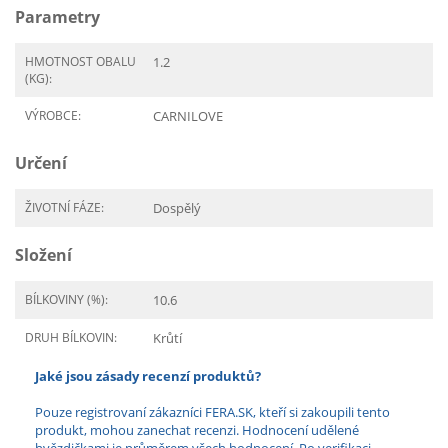
Parametry
HMOTNOST OBALU
1.2
(KG):
VÝROBCE:
CARNILOVE
Určení
ŽIVOTNÍ FÁZE:
Dospělý
Složení
BÍLKOVINY (%):
10.6
DRUH BÍLKOVIN:
Krůtí
Jaké jsou zásady recenzí produktů?
Pouze registrovaní zákazníci FERA.SK, kteří si zakoupili tento
produkt, mohou zanechat recenzi. Hodnocení udělené