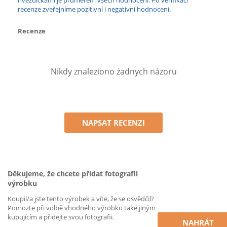
hvězdičkami je průměrem všech hodnocení. Po verifikaci
recenze zveřejníme pozitivní i negativní hodnocení.
Recenze
Nikdy znaleziono żadnych názoru
NAPSAT RECENZI
Děkujeme, že chcete přidat fotografii
výrobku
Koupil/a jste tento výrobek a víte, že se osvědčil?
Pomozte při volbě vhodného výrobku také jiným
kupujícím a přidejte svou fotografii.
NAHRÁT