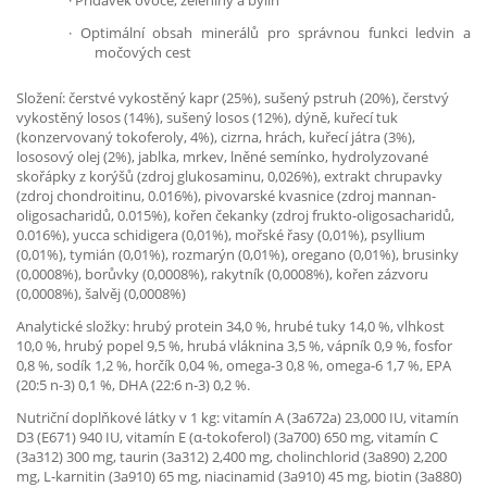
·
Přídavek ovoce, zeleniny a bylin
·
Optimální obsah minerálů pro správnou funkci ledvin a
močových cest
Složení: čerstvé vykostěný kapr (25%), sušený pstruh (20%), čerstvý
vykostěný losos (14%), sušený losos (12%), dýně, kuřecí tuk
(konzervovaný tokoferoly, 4%), cizrna, hrách, kuřecí játra (3%),
lososový olej (2%), jablka, mrkev, lněné semínko, hydrolyzované
skořápky z korýšů (zdroj glukosaminu, 0,026%), extrakt chrupavky
(zdroj chondroitinu, 0.016%), pivovarské kvasnice (zdroj mannan-
oligosacharidů, 0.015%), kořen čekanky (zdroj frukto-oligosacharidů,
0.016%), yucca schidigera (0,01%), mořské řasy (0,01%), psyllium
(0,01%), tymián (0,01%), rozmarýn (0,01%), oregano (0,01%), brusinky
(0,0008%), borůvky (0,0008%), rakytník (0,0008%), kořen zázvoru
(0,0008%), šalvěj (0,0008%)
Analytické složky: hrubý protein 34,0 %, hrubé tuky 14,0 %, vlhkost
10,0 %, hrubý popel 9,5 %, hrubá vláknina 3,5 %, vápník 0,9 %, fosfor
0,8 %, sodík 1,2 %, horčík 0,04 %, omega-3 0,8 %, omega-6 1,7 %, EPA
(20:5 n-3) 0,1 %, DHA (22:6 n-3) 0,2 %.
Nutriční doplňkové látky v 1 kg: vitamín A (3a672a) 23,000 IU, vitamín
D3 (E671) 940 IU, vitamín E (α-tokoferol) (3a700) 650 mg, vitamín C
(3a312) 300 mg, taurin (3a312) 2,400 mg, cholinchlorid (3a890) 2,200
mg, L-karnitin (3a910) 65 mg, niacinamid (3a910) 45 mg, biotin (3a880)