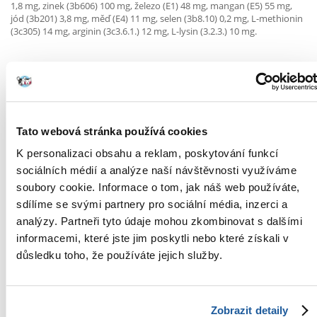
1,8 mg, zinek (3b606) 100 mg, železo (E1) 48 mg, mangan (E5) 55 mg,
jód (3b201) 3,8 mg, měď (E4) 11 mg, selen (3b8.10) 0,2 mg, L-methionin
(3c305) 14 mg, arginin (3c3.6.1.) 12 mg, L-lysin (3.2.3.) 10 mg.
NOVÝ PŘÍSPĚVEK
Tato webová stránka používá cookies
K personalizaci obsahu a reklam, poskytování funkcí
Otázky a odpovědi (FAQ)
sociálních médií a analýze naší návštěvnosti využíváme
soubory cookie. Informace o tom, jak náš web používáte,
sdílíme se svými partnery pro sociální média, inzerci a
Parametry
analýzy. Partneři tyto údaje mohou zkombinovat s dalšími
informacemi, které jste jim poskytli nebo které získali v
HMOTNOST OBALU
0.4
důsledku toho, že používáte jejich služby.
(KG):
PRODUKTOVÁ ŘADA:
CARNILOVE Adult
sterilised fresh Kapr a
Zobrazit detaily
pstruh