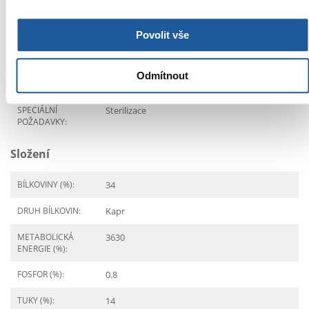
VÝROBCE:
CARNILOVE
Povolit vše
Určení
Odmítnout
ŽIVOTNÍ FÁZE:
Dospělý
SPECIÁLNÍ
Sterilizace
POŽADAVKY:
Složení
BÍLKOVINY (%):
34
DRUH BÍLKOVIN:
Kapr
METABOLICKÁ
3630
ENERGIE (%):
FOSFOR (%):
0.8
TUKY (%):
14