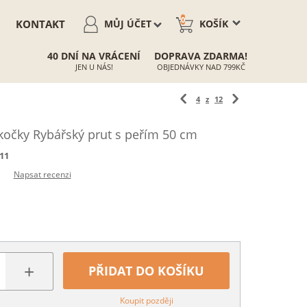
0
KONTAKT
MŮJ ÚČET
KOŠÍK
40 DNÍ NA VRÁCENÍ
DOPRAVA ZDARMA!
JEN U NÁS!
OBJEDNÁVKY NAD 799KČ
4
z
12
očky Rybářský prut s peřím 50 cm
11
Napsat recenzi
+
PŘIDAT DO KOŠÍKU
Koupit později