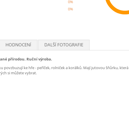
0%
0%
Rec
HODNOCENÍ
DALŠÍ FOTOGRAFIE
ané přírodou. Ruční výroba.
ku povzbuzují ke hře - peříček, rolniček a korálků. Mají jutovou šňůrku, kte
erých si můžete vybrat.