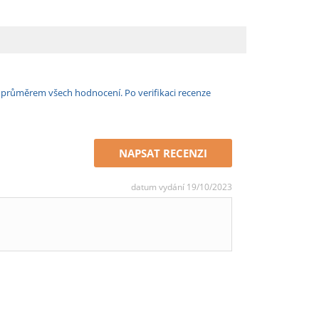
e průměrem všech hodnocení. Po verifikaci recenze
NAPSAT RECENZI
datum vydání 19/10/2023