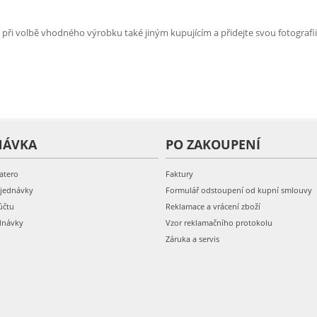
e při volbě vhodného výrobku také jiným kupujícím a přidejte svou fotografii
NÁVKA
PO ZAKOUPENÍ
atero
Faktury
bjednávky
Formulář odstoupení od kupní smlouvy
účtu
Reklamace a vrácení zboží
dnávky
Vzor reklamačního protokolu
Záruka a servis