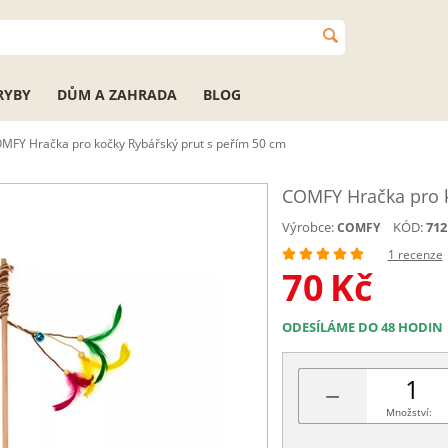
RYBY
DŮM A ZAHRADA
BLOG
MFY Hračka pro kočky Rybářský prut s peřím 50 cm
COMFY Hračka pro k
Výrobce:
KÓD:
712
COMFY
1 recenze
70
Kč
ODESÍLÁME DO 48 HODIN
−
Množství: