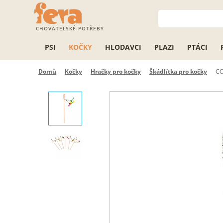
CHOVATELSKÉ POTŘEBY
PSI
KOČKY
HLODAVCI
PLAZI
PTÁCI
Domů
Kočky
Hračky pro kočky
Škádlítka pro kočky
CO