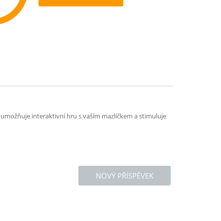
ommend
rá umožňuje interaktivní hru s vaším mazlíčkem a stimuluje
NOVÝ PŘÍSPĚVEK