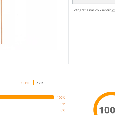
Fotografie našich klientů:
Př
1 RECENZE
5 z 5
100%
0%
10
0%