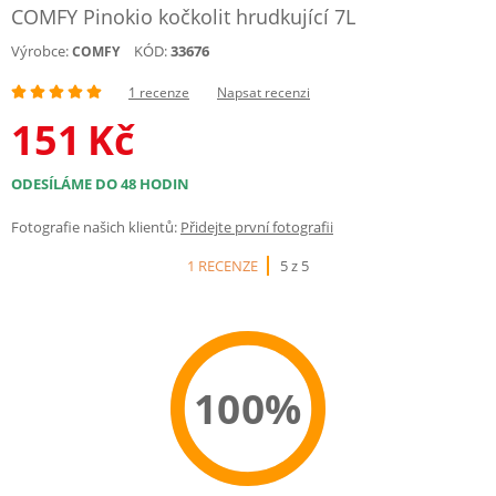
COMFY Pinokio kočkolit hrudkující 7L
Výrobce:
KÓD:
33676
COMFY
1 recenze
Napsat recenzi
151
Kč
ODESÍLÁME DO 48 HODIN
Fotografie našich klientů:
Přidejte první fotografii
1 RECENZE
5 z 5
100%