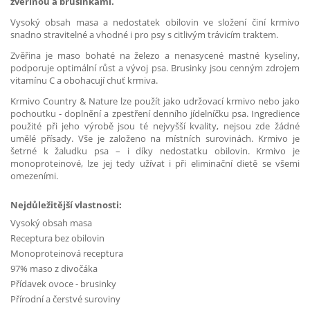
zvěřinou a brusinkami.
Vysoký obsah masa a nedostatek obilovin ve složení činí krmivo
snadno stravitelné a vhodné i pro psy s citlivým trávicím traktem.
Zvěřina je maso bohaté na železo a nenasycené mastné kyseliny,
podporuje optimální růst a vývoj psa. Brusinky jsou cenným zdrojem
vitamínu C a obohacují chuť krmiva.
Krmivo Country & Nature lze použít jako udržovací krmivo nebo jako
pochoutku - doplnění a zpestření denního jídelníčku psa. Ingredience
použité při jeho výrobě jsou té nejvyšší kvality, nejsou zde žádné
umělé přísady. Vše je založeno na místních surovinách. Krmivo je
šetrné k žaludku psa – i díky nedostatku obilovin. Krmivo je
monoproteinové, lze jej tedy užívat i při eliminační dietě se všemi
omezeními.
Nejdůležitější vlastnosti:
Vysoký obsah masa
Receptura bez obilovin
Monoproteinová receptura
97% maso z divočáka
Přídavek ovoce - brusinky
Přírodní a čerstvé suroviny