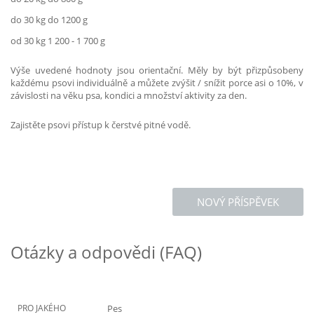
do 30 kg do 1200 g
od 30 kg 1 200 - 1 700 g
Výše uvedené hodnoty jsou orientační. Měly by být přizpůsobeny
každému psovi individuálně a můžete zvýšit / snížit porce asi o 10%, v
závislosti na věku psa, kondici a množství aktivity za den.
Zajistěte psovi přístup k čerstvé pitné vodě.
NOVÝ PŘÍSPĚVEK
Otázky a odpovědi (FAQ)
PRO JAKÉHO
Pes