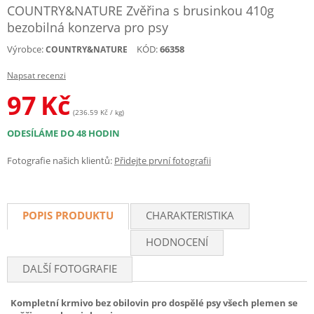
COUNTRY&NATURE Zvěřina s brusinkou 410g
bezobilná konzerva pro psy
Výrobce:
KÓD:
66358
COUNTRY&NATURE
Napsat recenzi
97
Kč
(236.59 Kč / kg)
ODESÍLÁME DO 48 HODIN
Fotografie našich klientů:
Přidejte první fotografii
POPIS PRODUKTU
CHARAKTERISTIKA
HODNOCENÍ
DALŠÍ FOTOGRAFIE
Kompletní krmivo bez obilovin pro dospělé psy všech plemen se