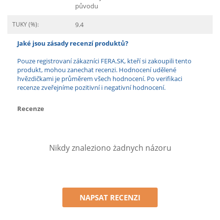
původu
TUKY (%):
9.4
Jaké jsou zásady recenzí produktů?
Pouze registrovaní zákazníci FERA.SK, kteří si zakoupili tento
produkt, mohou zanechat recenzi. Hodnocení udělené
hvězdičkami je průměrem všech hodnocení. Po verifikaci
recenze zveřejníme pozitivní i negativní hodnocení.
Recenze
Nikdy znaleziono żadnych názoru
NAPSAT RECENZI