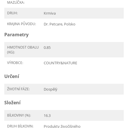
MAZLÍČKA:
DRUH:
Krmiva
KRAJINA PŮVODU:
Dr. Petcare, Polsko
Parametry
HMOTNOST OBALU
0.85
(KG):
VÝROBCE:
COUNTRY&NATURE
Určení
ŽIVOTNÍ FÁZE:
Dospělý
Složení
BÍLKOVINY (%):
16.3
DRUH BÍLKOVIN:
Produkty živočišného