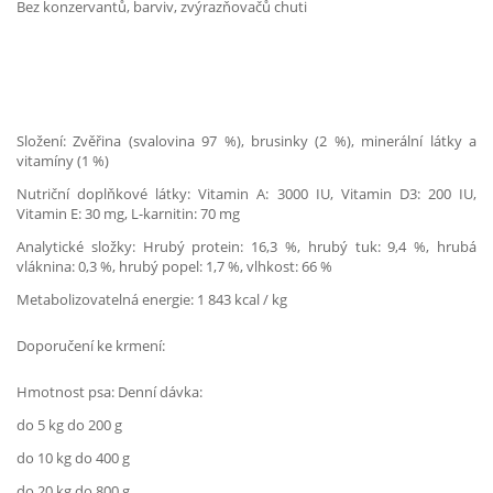
Bez konzervantů, barviv, zvýrazňovačů chuti
Složení: Zvěřina (svalovina 97 %), brusinky (2 %), minerální látky a
vitamíny (1 %)
Nutriční doplňkové látky: Vitamin A: 3000 IU, Vitamin D3: 200 IU,
Vitamin E: 30 mg, L-karnitin: 70 mg
Analytické složky: Hrubý protein: 16,3 %, hrubý tuk: 9,4 %, hrubá
vláknina: 0,3 %, hrubý popel: 1,7 %, vlhkost: 66 %
Metabolizovatelná energie: 1 843 kcal / kg
Doporučení ke krmení:
Hmotnost psa: Denní dávka:
do 5 kg do 200 g
do 10 kg do 400 g
do 20 kg do 800 g