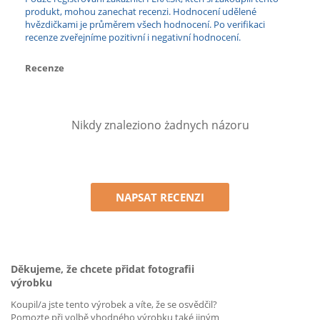
produkt, mohou zanechat recenzi. Hodnocení udělené
hvězdičkami je průměrem všech hodnocení. Po verifikaci
recenze zveřejníme pozitivní i negativní hodnocení.
Recenze
Nikdy znaleziono żadnych názoru
NAPSAT RECENZI
Děkujeme, že chcete přidat fotografii
výrobku
Koupil/a jste tento výrobek a víte, že se osvědčil?
Pomozte při volbě vhodného výrobku také jiným