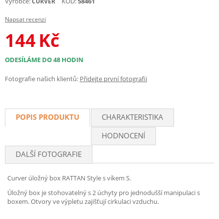
Výrobce:
KÓD:
58461
CURVER
Napsat recenzi
144
Kč
ODESÍLÁME DO 48 HODIN
Fotografie našich klientů:
Přidejte první fotografii
POPIS PRODUKTU
CHARAKTERISTIKA
HODNOCENÍ
DALŠÍ FOTOGRAFIE
Curver úložný box RATTAN Style s víkem S.
Úložný box je stohovatelný s 2 úchyty pro jednodušší manipulaci s
boxem. Otvory ve výpletu zajišťují cirkulaci vzduchu.