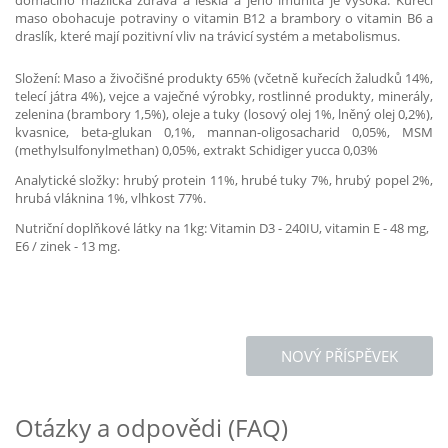
domácího mazlíčka zdravá a lesklá a jeho imunita je vysoká. Kuřecí
maso obohacuje potraviny o vitamin B12 a brambory o vitamin B6 a
draslík, které mají pozitivní vliv na trávicí systém a metabolismus.
Složení: Maso a živočišné produkty 65% (včetně kuřecích žaludků 14%,
telecí játra 4%), vejce a vaječné výrobky, rostlinné produkty, minerály,
zelenina (brambory 1,5%), oleje a tuky (losový olej 1%, lněný olej 0,2%),
kvasnice, beta-glukan 0,1%, mannan-oligosacharid 0,05%, MSM
(methylsulfonylmethan) 0,05%, extrakt Schidiger yucca 0,03%
Analytické složky: hrubý protein 11%, hrubé tuky 7%, hrubý popel 2%,
hrubá vláknina 1%, vlhkost 77%.
Nutriční doplňkové látky na 1kg: Vitamin D3 - 240IU, vitamin E - 48 mg,
E6 / zinek - 13 mg.
NOVÝ PŘÍSPĚVEK
Otázky a odpovědi (FAQ)