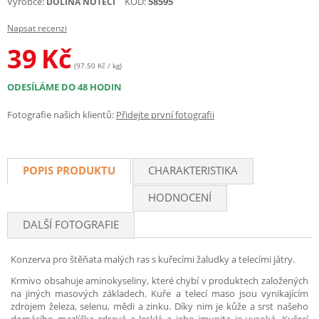
Výrobce:
KÓD:
58595
DOLINA NOTECI
Napsat recenzi
39
Kč
(97.50 Kč / kg)
ODESÍLÁME DO 48 HODIN
Fotografie našich klientů:
Přidejte první fotografii
POPIS PRODUKTU
CHARAKTERISTIKA
HODNOCENÍ
DALŠÍ FOTOGRAFIE
Konzerva pro štěňata malých ras s kuřecími žaludky a telecími játry.
Krmivo obsahuje aminokyseliny, které chybí v produktech založených
na jiných masových základech. Kuře a telecí maso jsou vynikajícím
zdrojem železa, selenu, mědi a zinku. Díky nim je kůže a srst našeho