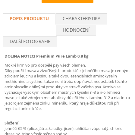
Recommend
POPIS PRODUKTU
CHARAKTERISTIKA
HODNOCENÍ
DALŠÍ FOTOGRAFIE
DOLINA NOTECI Premium Pure Lamb 0,8 kg
Mokré krmivo pro dospělé psy všech plemen.
Díky použití masa a živočišných produktů z jehněčího masa je cenným
zdrojem leucinu a lysinu a také dvou esenciálních aminokyselin
methioninu a cystinu, takže není třeba doplňovat nedostatek těchto
aminokyselin obilnými produkty ve stravě vašeho psa. Krmivo se
vyznačuje vysokým obsahem mastných kyselin n-3 a n-6. Jehněčí
maso je také zdrojem metabolicky důležitého vitaminu B12 a niacinu a
je zdrojem zejména zinku, minerálu, který hraje důležitou roli při
regulaci funkce kůže.
Složení
:
jehněčí 65 % (plíce, játra, žaludky, jícen), uhličitan vápenatý, chlorid
draselný, tripolyfosforečnan sodný.