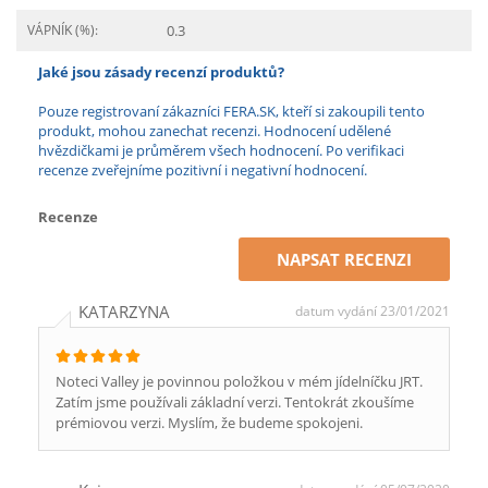
VÁPNÍK (%):
0.3
Jaké jsou zásady recenzí produktů?
Pouze registrovaní zákazníci FERA.SK, kteří si zakoupili tento
produkt, mohou zanechat recenzi. Hodnocení udělené
hvězdičkami je průměrem všech hodnocení. Po verifikaci
recenze zveřejníme pozitivní i negativní hodnocení.
Recenze
NAPSAT RECENZI
KATARZYNA
datum vydání 23/01/2021
Noteci Valley je povinnou položkou v mém jídelníčku JRT.
Zatím jsme používali základní verzi. Tentokrát zkoušíme
prémiovou verzi. Myslím, že budeme spokojeni.