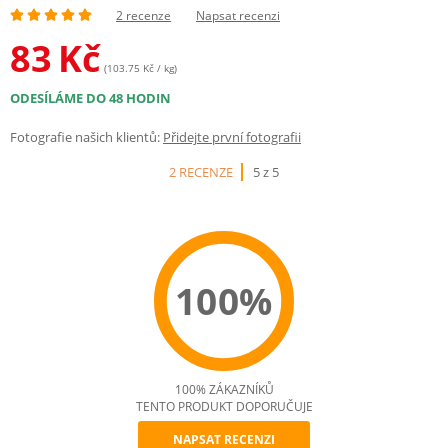
2 recenze
Napsat recenzi
83
Kč
(103.75 Kč / kg)
ODESÍLÁME DO 48 HODIN
Fotografie našich klientů:
Přidejte první fotografii
2 RECENZE
5 z 5
100%
100% ZÁKAZNÍKŮ
TENTO PRODUKT DOPORUČUJE
NAPSAT RECENZI