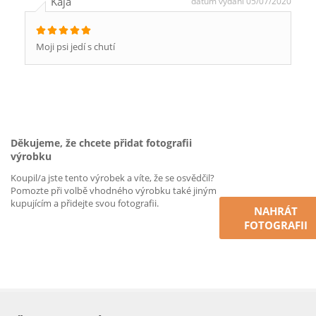
Kaja
datum vydání 05/07/2020
Moji psi jedí s chutí
Děkujeme, že chcete přidat fotografii
výrobku
Koupil/a jste tento výrobek a víte, že se osvědčil?
Pomozte při volbě vhodného výrobku také jiným
kupujícím a přidejte svou fotografii.
NAHRÁT
FOTOGRAFII