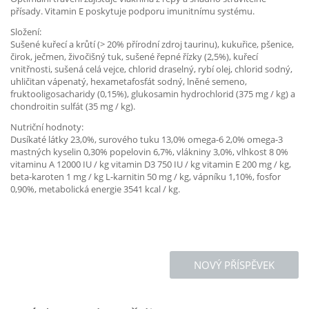
přísady. Vitamin E poskytuje podporu imunitnímu systému.
Složení:
Sušené kuřecí a krůtí (> 20% přírodní zdroj taurinu), kukuřice, pšenice,
čirok, ječmen, živočišný tuk, sušené řepné řízky (2,5%), kuřecí
vnitřnosti, sušená celá vejce, chlorid draselný, rybí olej, chlorid sodný,
uhličitan vápenatý, hexametafosfát sodný, lněné semeno,
fruktooligosacharidy (0,15%), glukosamin hydrochlorid (375 mg / kg) a
chondroitin sulfát (35 mg / kg).
Nutriční hodnoty:
Dusíkaté látky 23,0%, surového tuku 13,0% omega-6 2,0% omega-3
mastných kyselin 0,30% popelovin 6,7%, vlákniny 3,0%, vlhkost 8 0%
vitaminu A 12000 IU / kg vitamin D3 750 IU / kg vitamin E 200 mg / kg,
beta-karoten 1 mg / kg L-karnitin 50 mg / kg, vápníku 1,10%, fosfor
0,90%, metabolická energie 3541 kcal / kg.
NOVÝ PŘÍSPĚVEK