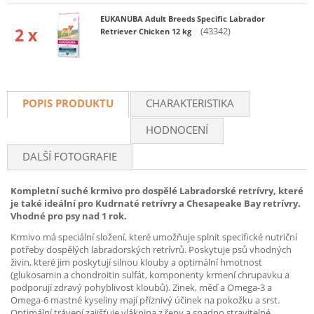
EUKANUBA Adult Breeds Specific Labrador
2 x
(43342)
Retriever Chicken 12 kg
POPIS PRODUKTU
CHARAKTERISTIKA
HODNOCENÍ
DALŠÍ FOTOGRAFIE
Kompletní suché krmivo pro dospělé Labradorské retrívry, které
je také ideální pro Kudrnaté retrívry a Chesapeake Bay retrívry.
Vhodné pro psy nad 1 rok.
Krmivo má speciální složení, které umožňuje splnit specifické nutriční
potřeby dospělých labradorských retrívrů. Poskytuje psů vhodných
živin, které jim poskytují silnou klouby a optimální hmotnost
(glukosamin a chondroitin sulfát, komponenty krmení chrupavku a
podporují zdravý pohyblivost kloubů). Zinek, měď a Omega-3 a
Omega-6 mastné kyseliny mají příznivý účinek na pokožku a srst.
Optimální trávení zajišťuje vláknina z řepy a snadno stravitelné