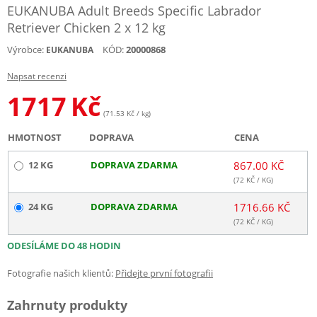
EUKANUBA Adult Breeds Specific Labrador
Retriever Chicken 2 x 12 kg
Výrobce:
KÓD:
20000868
EUKANUBA
Napsat recenzi
1717
Kč
(71.53 Kč / kg)
HMOTNOST
DOPRAVA
CENA
12 KG
DOPRAVA ZDARMA
867.00 KČ
(
72
KČ / KG)
24 KG
DOPRAVA ZDARMA
1716.66 KČ
(
72
KČ / KG)
ODESÍLÁME DO 48 HODIN
Fotografie našich klientů:
Přidejte první fotografii
Zahrnuty produkty