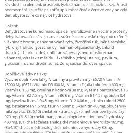
závislosti na plemeni, prostředí, fyzické námaze, dispozici a závažnosti
onemocnění. Zajistěte psu přístup k misce čisté a čerstvé vody po celý
den, abyste zvíře co nejvíce hydratovali.
Složení:
Dehydratované kuřecí maso, špalda, hydrolizované živočišné proteiny,
dehydratovaná celá vejce, oves, sušené cukrovarské řízky (odcukřené),
vláknina z hrachu, dehydratované ryby, živočišný tuk, lněné semínko,
rybí olej, fruktooligosacharidy, mannan-oligosacharidy, chlorid
draselný, chlorid sodný, uhličitan vápenatý, hydrofosforečnan
vápenatý, výtažek z měsíčku lékařského (zdroj luteinu), psyllium,
glukosamin, chondroitin sulfát. Zdroj sacharidů: oves, špalda.
Doplňkové látky na 1kg:
Výživné doplňkové látky: Vitamíny a provitamíny:(E672) Vitamín A
15000 MJ, (E671) Vitamín D3 600 MJ, Vitamín E (alfa-tokoferol) 600 mg,
Vitamín C 150 mg, kyselina nikotinová 38 mg, kyselina pantotenová 15
mg, Vitamín B2 7,5 mg, Vitamín B6 6 mg, Vitamín B1 4,5 mg, biotin 0,4
mg, kyselina listová 0,45 mg, Vitamín B12 0,06 mg, cholin chlorid 2500
mg, betakaroten 1,5 mg, taurin 1500mg, L-karnitin 400mg. Sloučeniny
mikroprvků: (3b6.10) chelát zinku analogické metioninové hydrolázy
970 mg, (3b5.10) chelát manganu analogické metioninové hydrolázy
400 mg, (E1) chelát železa analogické metioninové hydrolázy 185mg,
(3b4.10) chelát mědi analogické metioninové hydrolázy 68mg,
selenometionin 68mg, (E2) jód (jodičnan vápenatý bezvodý) 2,4 mg.