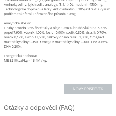
Aminokyseliny, jejich soli a analogy: (3.1.1.) DL-metionin 4500 mg.
Technologické doplňkové látky: Antioxidanty: (E.306) extrakt s vyšším
podílem tokoferolu přirozeného původu 10mg.
Analytické složky:
Hrubý protein 33%, čisté tuky a oleje 10,50%, hrubá vláknina 7,90%,
popel 7,90%, vápník 1,00%, fosfor 0,90%, sodík 0,35%, draslík 0,70%,
hořčík 0,12%, škrob 17,50%, celkový obsah cukru 1,30%, Omega-3
mastné kyseliny 0,35%, Omega-6 mastné kyseliny 2,30%, EPA 0,15%,
DHA 0,20%.
Energetická hodnota:
ME 3210kcal/kg – 13,4MJ/kg.
NOVÝ PŘÍSPĚVEK
Otázky a odpovědi (FAQ)