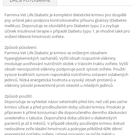
DALŠÍ FOTOGRAFIE
Farmina Vet Life Diabetic je kompletní dietetické krmivo pro dospělé
psy určené jako podpora kontrolovaného přísunu glukózy (Diabetes
mellitus). Doporučuje se obzvláště pro Diabetes typu 2 a zvyšuje
účinek insulinové terapie v případě Daibetu typu 1. Je vhodné také pro
snížení tělesné hmotnosti zvířete.
Způsob působení:
Farmina Vet Life Diabetic je krmivo se sníženým obsahem
hyperglykemických sacharidů. Vyšší obsah rozpustné vlákniny
moduluje uvolňování nutričních složek v trávicím traktu zvířete. Vyšší
obsah nerozpustné vlákniny podporuje pocit sytosti zvířete. Použití
vysoce kvalitních surovin napomáhá nutričnímu zotavení oslabených
jedinců. Nízká energetická hodnota a vysoký obsah proteinů a
vlákniny působí preventivně proti obezitě u mladých jedinců.
Způsob použití:
Doporučuje se vyhledat názor veterináře před tím, než váš pes začne
krmivo užívat a před prodloužením doby užívání krmiva. Produkt je
připraven k přímé konzumaci dle doporučeného denního dávkování
uvedeného v tabulce. Doporučená doba užívání u diabetických
pacientů je až 6 měsíců. V případě obezity používejte krmivo dokud
nedosáhne zvíře ideální hmotnosti a pokryjee přibližně 60% děnní
energetické potřeby zvířete. Udané procento se může měnit v