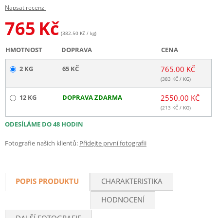
Napsat recenzi
765
Kč
(382.50 Kč / kg)
HMOTNOST
DOPRAVA
CENA
2 KG
65 KČ
765.00 KČ
(
383
KČ / KG)
12 KG
DOPRAVA ZDARMA
2550.00 KČ
(
213
KČ / KG)
ODESÍLÁME DO 48 HODIN
Fotografie našich klientů:
Přidejte první fotografii
POPIS PRODUKTU
CHARAKTERISTIKA
HODNOCENÍ