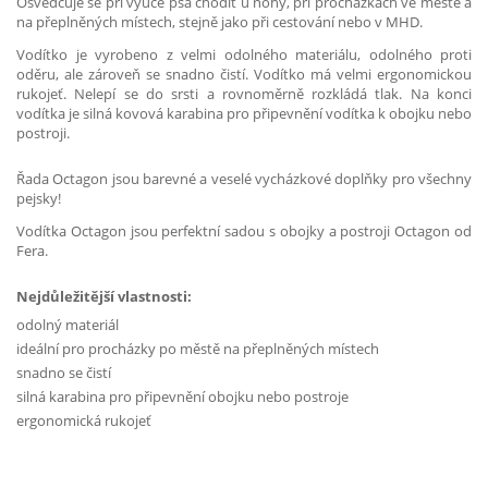
Osvědčuje se při výuce psa chodit u nohy, při procházkách ve městě a
na přeplněných místech, stejně jako při cestování nebo v MHD.
Vodítko je vyrobeno z velmi odolného materiálu, odolného proti
oděru, ale zároveň se snadno čistí. Vodítko má velmi ergonomickou
rukojeť. Nelepí se do srsti a rovnoměrně rozkládá tlak. Na konci
vodítka je silná kovová karabina pro připevnění vodítka k obojku nebo
postroji.
Řada Octagon jsou barevné a veselé vycházkové doplňky pro všechny
pejsky!
Vodítka Octagon jsou perfektní sadou s obojky a postroji Octagon od
Fera.
Nejdůležitější vlastnosti:
odolný materiál
ideální pro procházky po městě na přeplněných místech
snadno se čistí
silná karabina pro připevnění obojku nebo postroje
ergonomická rukojeť