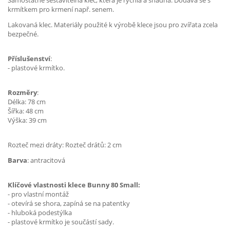
Samostatně sestavitelná klec, která je rychlá a snadná. Dodává se s
krmítkem pro krmení např. senem.
Lakovaná klec. Materiály použité k výrobě klece jsou pro zvířata zcela
bezpečné.
Příslušenství
:
- plastové krmítko.
Rozměry
:
Délka: 78 cm
Šířka: 48 cm
Výška: 39 cm
Rozteč mezi dráty: Rozteč drátů: 2 cm
Barva
: antracitová
Klíčové vlastnosti klece Bunny 80 Small:
- pro vlastní montáž
- otevírá se shora, zapíná se na patentky
- hluboká podestýlka
- plastové krmítko je součástí sady.