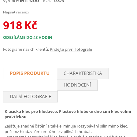
Výrobce:
KÓD:
73573
INTERZOO
Napsat recenzi
918
Kč
ODESÍLÁME DO 48 HODIN
Fotografie našich klientů:
Přidejte první fotografii
POPIS PRODUKTU
CHARAKTERISTIKA
HODNOCENÍ
DALŠÍ FOTOGRAFIE
Klasická klec pro hlodavce. Plastové hluboké dno činí klec velmi
praktickou.
Zajišťuje snadné čištění a také eliminuje rozsypávání pilin mimo klec,
přičemž hlodavcům umožňuje v pilinách hrabat.