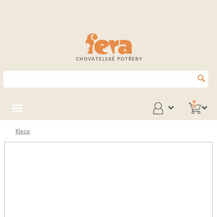
CHOVATELSKÉ POTŘEBY
0
Klece