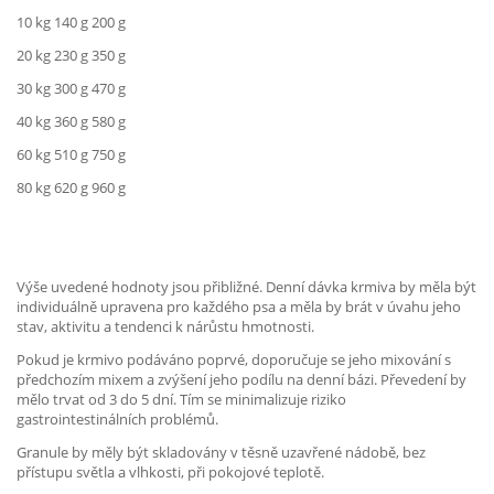
10 kg 140 g 200 g
20 kg 230 g 350 g
30 kg 300 g 470 g
40 kg 360 g 580 g
60 kg 510 g 750 g
80 kg 620 g 960 g
Výše uvedené hodnoty jsou přibližné. Denní dávka krmiva by měla být
individuálně upravena pro každého psa a měla by brát v úvahu jeho
stav, aktivitu a tendenci k nárůstu hmotnosti.
Pokud je krmivo podáváno poprvé, doporučuje se jeho mixování s
předchozím mixem a zvýšení jeho podílu na denní bázi. Převedení by
mělo trvat od 3 do 5 dní. Tím se minimalizuje riziko
gastrointestinálních problémů.
Granule by měly být skladovány v těsně uzavřené nádobě, bez
přístupu světla a vlhkosti, při pokojové teplotě.