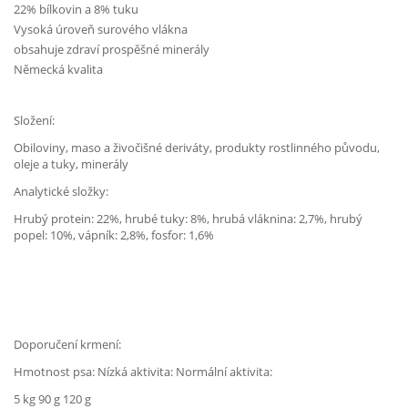
22% bílkovin a 8% tuku
Vysoká úroveň surového vlákna
obsahuje zdraví prospěšné minerály
Německá kvalita
Složení:
Obiloviny, maso a živočišné deriváty, produkty rostlinného původu,
oleje a tuky, minerály
Analytické složky:
Hrubý protein: 22%, hrubé tuky: 8%, hrubá vláknina: 2,7%, hrubý
popel: 10%, vápník: 2,8%, fosfor: 1,6%
Doporučení krmení:
Hmotnost psa: Nízká aktivita: Normální aktivita:
5 kg 90 g 120 g