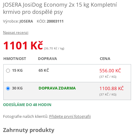
JOSERA JosiDog Economy 2x 15 kg Kompletní
krmivo pro dospělé psy
Výrobce:
KÓD:
20003111
JOSERA
Napsat recenzi
1101
Kč
(36.70 Kč / kg)
HMOTNOST
DOPRAVA
CENA
15 KG
65 KČ
556.00 KČ
(
37
KČ / KG)
30 KG
DOPRAVA ZDARMA
1100.88 KČ
(
37
KČ / KG)
ODESÍLÁME DO 48 HODIN
Fotografie našich klientů:
Přidejte první fotografii
Zahrnuty produkty