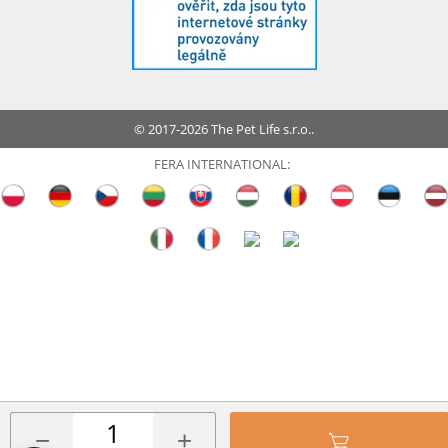
© 2017-2026 The Pet Life s.r.o..
FERA INTERNATIONAL:
−
+