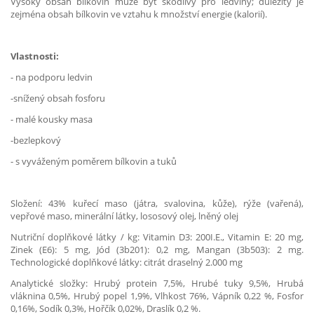
Vysoký obsah bílkovin může být škodlivý pro ledviny; důležitý je
zejména obsah bílkovin ve vztahu k množství energie (kalorií).
Vlastnosti:
- na podporu ledvin
-snížený obsah fosforu
- malé kousky masa
-bezlepkový
- s vyváženým poměrem bílkovin a tuků
Složení: 43% kuřecí maso (játra, svalovina, kůže), rýže (vařená),
vepřové maso, minerální látky, lososový olej, lněný olej
Nutriční doplňkové látky / kg: Vitamin D3: 200I.E., Vitamin E: 20 mg,
Zinek (E6): 5 mg, Jód (3b201): 0,2 mg, Mangan (3b503): 2 mg.
Technologické doplňkové látky: citrát draselný 2.000 mg
Analytické složky: Hrubý protein 7,5%, Hrubé tuky 9,5%, Hrubá
vláknina 0,5%, Hrubý popel 1,9%, Vlhkost 76%, Vápník 0,22 %, Fosfor
0,16%, Sodík 0,3%, Hořčík 0,02%, Draslík 0,2 %.