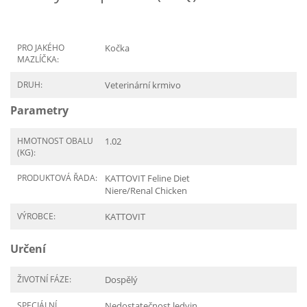
PRO JAKÉHO
Kočka
MAZLÍČKA:
DRUH:
Veterinární krmivo
Parametry
HMOTNOST OBALU
1.02
(KG):
PRODUKTOVÁ ŘADA:
KATTOVIT Feline Diet
Niere/Renal Chicken
VÝROBCE:
KATTOVIT
Určení
ŽIVOTNÍ FÁZE:
Dospělý
SPECIÁLNÍ
Nedostatečnost ledvin