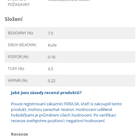
POŽADAVKY:
Složení
BÍLKOVINY (%):
7.5
DRUH BÍLKOVIN:
Kuře
FOSFOR (%):
0.16
TUKY (%):
9.5
VÁPNÍK (%):
0.22
Jaké jsou zásady recenzí produktů?
Pouze registrovaní zákazníci FERA.SK, kteří si zakoupili tento
produkt, mohou zanechat recenzi. Hodnocení udělené
hvězdičkami je průměrem všech hodnocení. Po verifikaci
recenze zveřejníme pozitivní i negativní hodnocení.
Recenze