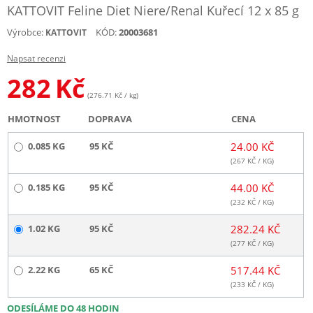
KATTOVIT Feline Diet Niere/Renal Kuřecí 12 x 85 g
Výrobce:
KÓD:
20003681
KATTOVIT
Napsat recenzi
282
Kč
(276.71 Kč / kg)
HMOTNOST
DOPRAVA
CENA
0.085 KG
95 KČ
24.00 KČ
(
267
KČ / KG)
0.185 KG
95 KČ
44.00 KČ
(
232
KČ / KG)
1.02 KG
95 KČ
282.24 KČ
(
277
KČ / KG)
2.22 KG
65 KČ
517.44 KČ
(
233
KČ / KG)
ODESÍLÁME DO 48 HODIN