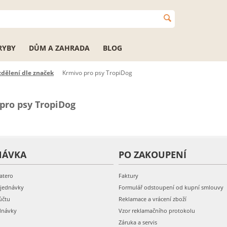
RYBY
DŮM A ZAHRADA
BLOG
zdělení dle značek
Krmivo pro psy TropiDog
pro psy TropiDog
NÁVKA
PO ZAKOUPENÍ
atero
Faktury
bjednávky
Formulář odstoupení od kupní smlouvy
účtu
Reklamace a vrácení zboží
dnávky
Vzor reklamačního protokolu
Záruka a servis