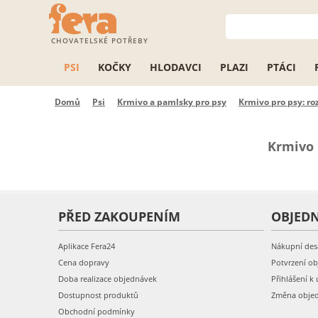
CHOVATELSKÉ POTŘEBY
PSI
KOČKY
HLODAVCI
PLAZI
PTÁCI
Domů
Psi
Krmivo a pamlsky pro psy
Krmivo pro psy: ro
Krmivo 
PŘED ZAKOUPENÍM
OBJED
Aplikace Fera24
Nákupní des
Cena dopravy
Potvrzení o
Doba realizace objednávek
Přihlášení k 
Dostupnost produktů
Změna obje
Obchodní podmínky