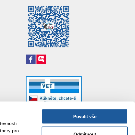
Povolit vše
těvnosti
tnery pro
Odmítnout