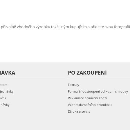
e při volbě vhodného výrobku také jiným kupujícím a přidejte svou fotografii
NÁVKA
PO ZAKOUPENÍ
atero
Faktury
bjednávky
Formulář odstoupení od kupní smlouvy
účtu
Reklamace a vrácení zboží
dnávky
Vzor reklamačního protokolu
Záruka a servis