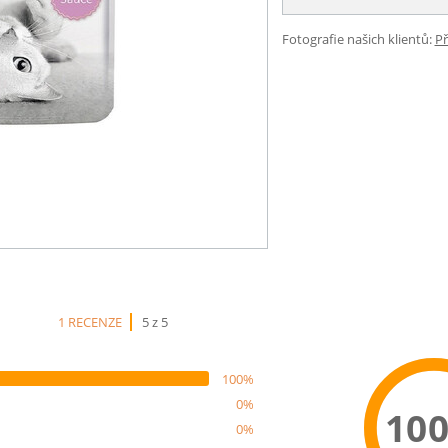
Fotografie našich klientů:
Př
1 RECENZE
5 z 5
100%
0%
10
0%