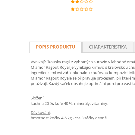
POPIS PRODUKTU
CHARAKTERISTIKA
Vynikající kousky ragú z vybraných surovin v lahodné omáčc
Miamor Ragout Royal je vynikající krmivo s královskou c
ingrediencemi vytváří dokonalou chuťovou kompozici. M
Miamor Ragout Royale se připravuje procesem, při kterém 
používají. Každý sáček obsahuje optimální porci pro vaši k
Složení:
kachna 20 %, kuře 40 %, minerály, vitamíny.
Dávkování
:
hmotnost kočky 4-5 kg - cca 3 sáčky denně.