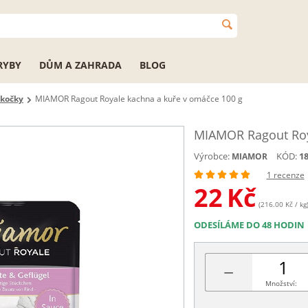
RYBY
DŮM A ZAHRADA
BLOG
 kočky
MIAMOR Ragout Royale kachna a kuře v omáčce 100 g
MIAMOR Ragout Roy
Výrobce:
KÓD:
1
MIAMOR
1 recenze
22
Kč
(216.00 Kč / kg
ODESÍLÁME DO 48 HODIN
−
Množství: