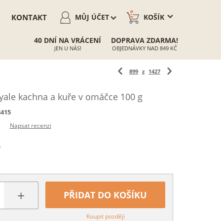
0
KONTAKT
MŮJ ÚČET
KOŠÍK
40 DNÍ NA VRÁCENÍ
DOPRAVA ZDARMA!
JEN U NÁS!
OBJEDNÁVKY NAD 849 KČ
899
z
1427
ale kachna a kuře v omáčce 100 g
8415
Napsat recenzi
)
+
PŘIDAT DO KOŠÍKU
Koupit později