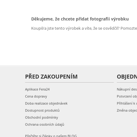
Děkujeme, že chcete přidat fotografii výrobku
Koupil/a jste tento výrobek a víte, že se osvědčil? Pomozt
PŘED ZAKOUPENÍM
OBJED
Aplikace Fera24
Nákupní des
Cena dopravy
Potvrzení o
Doba realizace objednávek
Přihlášení k 
Dostupnost produktů
Změna obje
Obchodní podmínky
Ochrana osobních údajů
Přečtěte si články o našem BLOG