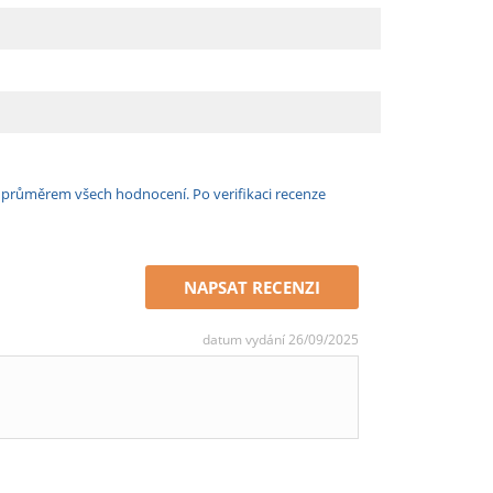
e průměrem všech hodnocení. Po verifikaci recenze
NAPSAT RECENZI
datum vydání 26/09/2025