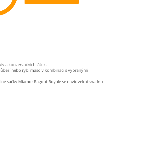
ommend
iv a konzervačních látek.
růbeží nebo rybí maso v kombinaci s vybranými
odlné sáčky Miamor Ragout Royale se navíc velmi snadno