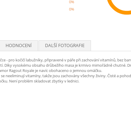
0%
0%
Rec
HODNOCENÍ
DALŠÍ FOTOGRAFIE
e - pro kočičí labužníky, připravené v páře při zachování vitamínů, bez barv
hutí. Díky vysokému obsahu drůbežího masa je krmivo mimořádně chutné. D
iamor Ragout Royale je navíc obohaceno o jemnou omáčku.
se neeliminují vitamíny, takže jsou zachovány všechny živiny. Čisté a poh
očku. Není problém skladovat zbytky v lednici.