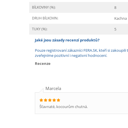
BÍLKOVINY (%):
8
DRUH BÍLKOVIN:
Kachna
TUKY (%):
5
Jaké jsou zásady recenzí produktů?
Pouze registrovaní zákazníci FERA.SK, kteří si zakoup
zveřejníme pozitivní i negativní hodnocení.
Recenze
Marcela
Šťavnaté, kocourům chutná.