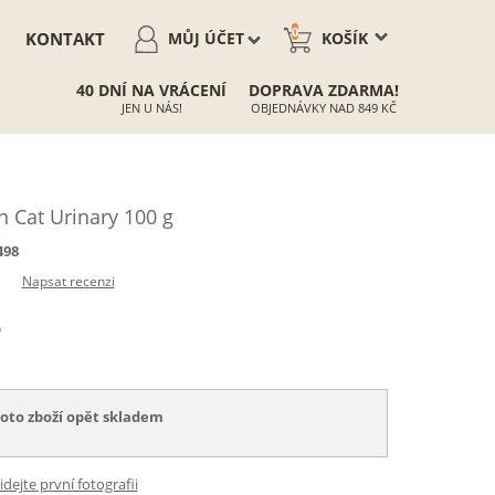
0
KONTAKT
MŮJ ÚČET
KOŠÍK
40 DNÍ NA VRÁCENÍ
DOPRAVA ZDARMA!
JEN U NÁS!
OBJEDNÁVKY NAD 849 KČ
 Cat Urinary 100 g
498
Napsat recenzi
)
toto zboží opět skladem
idejte první fotografii