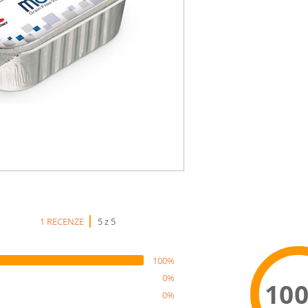
1 RECENZE
5 z 5
100%
0%
10
0%