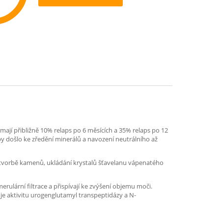
ommend
ají přibližně 10% relaps po 6 měsících a 35% relaps po 12
by došlo ke zředění minerálů a navození neutrálního až
ke tvorbě kamenů, ukládání krystalů šťavelanu vápenatého
erulární filtrace a přispívají ke zvýšení objemu moči.
uje aktivitu urogenglutamyl transpeptidázy a N-