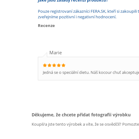
Jaké jsou zásady recenzí produktů?
Pouze registrovaní zákazníci FERA.SK, kteří si zakoup
zveřejníme pozitivní i negativní hodnocení.
Recenze
Marie
Jedná se o speciální dietu. Náš kocour chuť akceptuj
Děkujeme, že chcete přidat fotografii výrobku
Koupil/a jste tento výrobek a víte, že se osvědčil? Pomozt