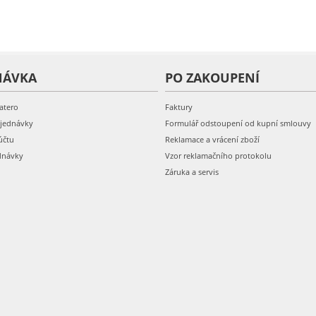
NÁVKA
PO ZAKOUPENÍ
atero
Faktury
bjednávky
Formulář odstoupení od kupní smlouvy
účtu
Reklamace a vrácení zboží
dnávky
Vzor reklamačního protokolu
Záruka a servis