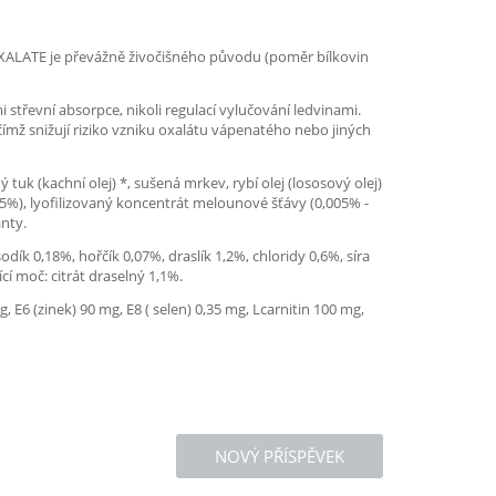
ALATE je převážně živočišného původu (poměr bílkovin
střevní absorpce, nikoli regulací vylučování ledvinami.
čímž snižují riziko vzniku oxalátu vápenatého nebo jiných
k (kachní olej) *, sušená mrkev, rybí olej (lososový olej)
15%), lyofilizovaný koncentrát melounové šťávy (0,005% -
nty.
dík 0,18%, hořčík 0,07%, draslík 1,2%, chloridy 0,6%, síra
cí moč: citrát draselný 1,1%.
 E6 (zinek) 90 mg, E8 ( selen) 0,35 mg, Lcarnitin 100 mg,
NOVÝ PŘÍSPĚVEK