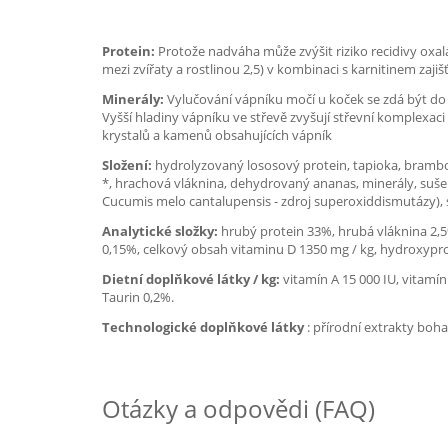
Protein:
Protože nadváha může zvýšit riziko recidivy o
mezi zvířaty a rostlinou 2,5) v kombinaci s karnitinem zaji
Minerály:
Vylučování vápníku močí u koček se zdá být do z
Vyšší hladiny vápníku ve střevě zvyšují střevní komplexaci
krystalů a kamenů obsahujících vápník
Složení:
hydrolyzovaný lososový protein, tapioka, brambory
*, hrachová vláknina, dehydrovaný ananas, minerály, sušen
Cucumis melo cantalupensis - zdroj superoxiddismutázy), 
Analytické složky:
hrubý protein 33%, hrubá vláknina 2,5%
0,15%, celkový obsah vitaminu D 1350 mg / kg, hydroxyproli
Dietní doplňkové látky / kg:
vitamín A 15 000 IU, vitamín
Taurin 0,2%.
Technologické doplňkové látky
: přírodní extrakty boha
Otázky a odpovědi (FAQ)