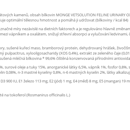
xalátových kamenů, obsah bílkovin MONGE VETSOLUTION FELINE URINARY OX
šťuje optimální tělesnou hmotnost a pomáhá ji udržovat (bílkoviny / kcal 84)
načné míry nezávislé na dietních faktorech a je regulováno hlavně změnami 
 mezi vápníkem a oxalátem, snižují střevní absorpci a vylučování ledvinami, 
, sušené kuřecí maso, bramborový protein, dehydrovaný hrášek, živočišný tu
ý pulpacitrus, xylooligosacharidy (XOS 0,4%), extrakt ze zeleného čaje (0,0
sušená mléčná bílkovina * 99,6% čištěná konzervovaná přírodními antioxida
, surové oleje a tuky 15%, anorganické látky 6,5%, vápník 1%, fosfor 0,8%, so
n 0,08%, n-3 mastné kyseliny 0,8%, n-6 mastných kyselin 2%, látky alkalizují
 D3 900 IU, E1 železo 113 mg, E2 (jód) 1 mg, E4 (měď) 8 mg, E5 (mangan) 19 mg,
té na tokoferol (Rosmanirus officinalis L.)