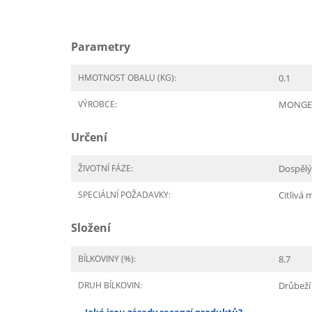
Parametry
HMOTNOST OBALU (KG):
0.1
VÝROBCE:
MONGE
Určení
ŽIVOTNÍ FÁZE:
Dospělý
SPECIÁLNÍ POŽADAVKY:
Citlivá
Složení
BÍLKOVINY (%):
8.7
DRUH BÍLKOVIN:
Drůbeží