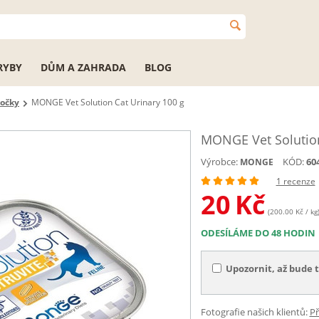
RYBY
DŮM A ZAHRADA
BLOG
kočky
MONGE Vet Solution Cat Urinary 100 g
MONGE Vet Solution
Výrobce:
KÓD:
60
MONGE
1 recenze
20
Kč
(200.00 Kč / kg
ODESÍLÁME DO 48 HODIN
Upozornit, až bude 
Fotografie našich klientů:
Př