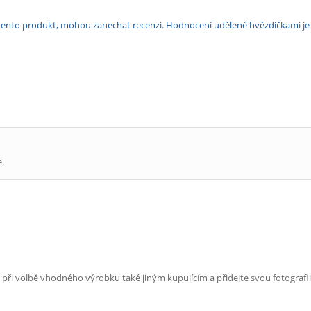
ili tento produkt, mohou zanechat recenzi. Hodnocení udělené hvězdičkami j
e.
e při volbě vhodného výrobku také jiným kupujícím a přidejte svou fotografii