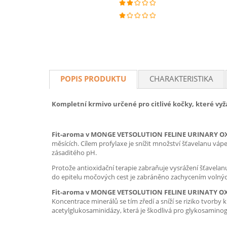
POPIS PRODUKTU
CHARAKTERISTIKA
Kompletní krmivo určené pro citlivé kočky, které vyž
Fit-aroma v MONGE VETSOLUTION FELINE URINARY 
měsících. Cílem profylaxe je snížit množství šťavelanu vá
zásaditého pH.
Protože antioxidační terapie zabraňuje vysrážení šťavelan
do epitelu močových cest je zabráněno zachycením volný
Fit-aroma v MONGE VETSOLUTION FELINE URINATY 
Koncentrace minerálů se tím zředí a sníží se riziko tvorby
acetylglukosaminidázy, která je škodlivá pro glykosaminogl