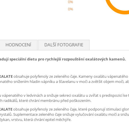
0%
0%
Rec
HODNOCENÍ
DALŠÍ FOTOGRAFIE
adují speciální dietu pro rychlejší rozpouštění oxalátových kamenů.
OXALATE
obsahuje polyfenoly ze zeleného čaje. Kameny oxalátu vápenatého m
penatého snížením hladin vápníku a šťavelanu v moči a zvětšit objem moči, a
u vápenatého v ledvinách a snižuje sekreci oxalátu u zvířat s predispozicí 
ch radikálů, které chrání membránu před poškozením.
OXALATE
obsahuje polyfenoly ze zeleného čaje, které podporují stimulaci glom
 krystalů. Suplementace zeleného čaje snižuje vylučování oxalátu močí a sniž
ykan, vrstvu, která chrání epitel měchýře.