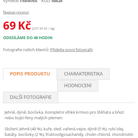
Výrobce:
KÓD:
56628
FARMINA
Napsat recenzi
69
Kč
(237.93 Kč / kg)
ODESÍLÁME DO 48 HODIN
Fotografie našich klientů:
Přidejte první fotografii
POPIS PRODUKTU
CHARAKTERISTIKA
HODNOCENÍ
DALŠÍ FOTOGRAFIE
Jehně, dýně, borůvka. Kompletní vlhké krmivo pro štěňata a březí
nebo kojící feny malých plemen.
Složení: Jehně (40 %), kuře, sleď, vařená vejce, dýně (5 %), rybí olej,
batáty, borůvky (2 %), fruktooligosacharidy, cholin chlorid, chondroitin