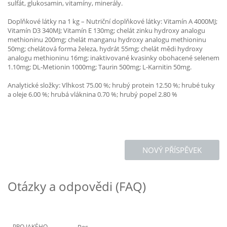
sulfát, glukosamin, vitamíny, minerály.
Doplňkové látky na 1 kg – Nutriční doplňkové látky: Vitamín A 4000MJ;
Vitamín D3 340MJ; Vitamín E 130mg; chelát zinku hydroxy analogu
methioninu 200mg; chelát manganu hydroxy analogu methioninu
50mg; chelátová forma železa, hydrát 55mg; chelát mědi hydroxy
analogu methioninu 16mg; inaktivované kvasinky obohacené selenem
1.10mg; DL-Metionin 1000mg; Taurin 500mg; L-Karnitin 50mg.
Analytické složky: Vlhkost 75.00 %; hrubý protein 12.50 %; hrubé tuky
a oleje 6.00 %; hrubá vláknina 0.70 %; hrubý popel 2.80 %
NOVÝ PŘÍSPĚVEK
Otázky a odpovědi (FAQ)
PRO JAKÉHO