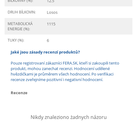
BÍLKOVINY (%):
12.5
DRUH BÍLKOVIN:
Losos
METABOLICKÁ
1115
ENERGIE (%):
TUKY (%):
6
Jaké jsou zásady recenzí produktů?
Pouze registrovaní zákazníci FERA.SK, kteří si zakoupili tento
produkt, mohou zanechat recenzi. Hodnocení udělené
hvězdičkami je průměrem všech hodnocení. Po verifikaci
recenze zveřejníme pozitivní i negativní hodnocení.
Recenze
Nikdy znaleziono żadnych názoru