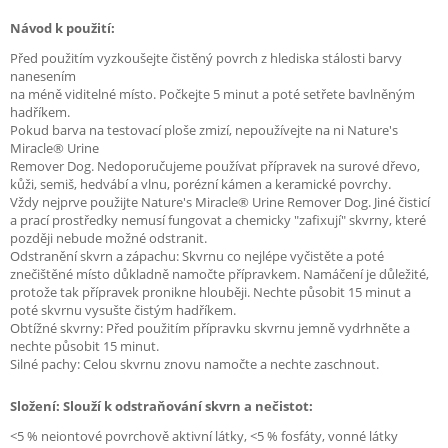
Návod k použití:
Před použitím vyzkoušejte čistěný povrch z hlediska stálosti barvy
nanesením
na méně viditelné místo. Počkejte 5 minut a poté setřete bavlněným
hadříkem.
Pokud barva na testovací ploše zmizí, nepoužívejte na ni Nature's
Miracle® Urine
Remover Dog. Nedoporučujeme používat přípravek na surové dřevo,
kůži, semiš, hedvábí a vlnu, porézní kámen a keramické povrchy.
Vždy nejprve použijte Nature's Miracle® Urine Remover Dog. Jiné čisticí
a prací prostředky nemusí fungovat a chemicky "zafixují" skvrny, které
později nebude možné odstranit.
Odstranění skvrn a zápachu: Skvrnu co nejlépe vyčistěte a poté
znečištěné místo důkladně namočte přípravkem. Namáčení je důležité,
protože tak přípravek pronikne hlouběji. Nechte působit 15 minut a
poté skvrnu vysušte čistým hadříkem.
Obtížné skvrny: Před použitím přípravku skvrnu jemně vydrhněte a
nechte působit 15 minut.
Silné pachy: Celou skvrnu znovu namočte a nechte zaschnout.
Složení: Slouží k odstraňování skvrn a nečistot:
<5 % neiontové povrchově aktivní látky, <5 % fosfáty, vonné látky