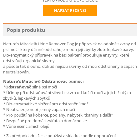
TENTO PRODUKT DOPORUČUJE
NAPSAT RECENZI
Recommend
Popis produktu
Nature's Miracle® Urine Remover Dog je přípravek na odolné skvrny od
psí moči, který účinně odstraňuje moč a její zbytky žluté lepkavé barvy.
Bio-enzymatický přípravek na bázi bakterií produkuje enzymy, které
odstraňují organické skvrny
a působí tak dlouho, dokud nejsou skvrny od moči odstraněny a zápach
neutralizován.
Nature's Miracle® Odstraňovač
psí
moči
*
Odstraňovač
silné psí moči
* Účinný při odstraňování silných skvrn od kočičí moči a jejich žlutých
zbytků, lepkavých zbytků
* Bio-enzymatické složení pro odstranění moči
* Neutralizuje nepříjemný zápach moči
* Pro použití na koberce, podlahy, nábytek, tkaniny a další*
* Bezpečné pro domácí zvířata a domácnost*
* Vůně esenciálních olejů.
* Za předpokladu, že se používá a skladuje podle doporučení