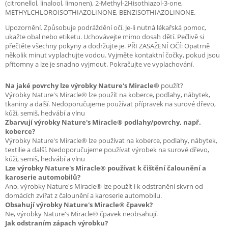
(citronellol, linalool, limonen), 2-Methyl-2Hisothiazol-3-one,
METHYLCHLOROISOTHIAZOLINONE, BENZISOTHIAZOLINONE.
Upozornění. Způsobuje podráždění očí. Je-li nutná lékařská pomoc,
ukažte obal nebo etiketu. Uchovávejte mimo dosah dětí. Pečlivě si
přečtěte všechny pokyny a dodržujte je. PŘI ZASAŽENÍ OČÍ: Opatrně
několik minut vyplachujte vodou. Vyjměte kontaktní čočky, pokud jsou
přítomny a lze je snadno vyjmout. Pokračujte ve vyplachování.
Na jaké povrchy lze výrobky Nature's Miracle®
použít?
Výrobky Nature's Miracle® lze použít na koberce, podlahy, nábytek,
tkaniny a další. Nedoporučujeme používat přípravek na surové dřevo,
kůži, semiš, hedvábí a vlnu
Zbarvují výrobky Nature's Miracle® podlahy/povrchy, např.
koberce?
Výrobky Nature's Miracle® lze používat na koberce, podlahy, nábytek,
textilie a další. Nedoporučujeme používat výrobek na surové dřevo,
kůži, semiš, hedvábí a vlnu
Lze výrobky Nature's Miracle® používat k čištění čalounění a
karoserie automobilů?
Ano, výrobky Nature's Miracle® lze použít i k odstranění skvrn od
domácích zvířat z čalounění a karoserie automobilu.
Obsahují výrobky Nature's Miracle® čpavek?
Ne, výrobky Nature's Miracle® čpavek neobsahují.
Jak odstraním zápach výrobku?