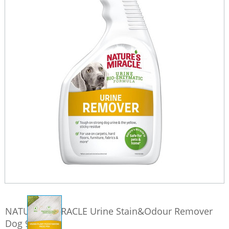
NATURE'S MIRACLE Urine Stain&Odour Remover
Dog 946 ml