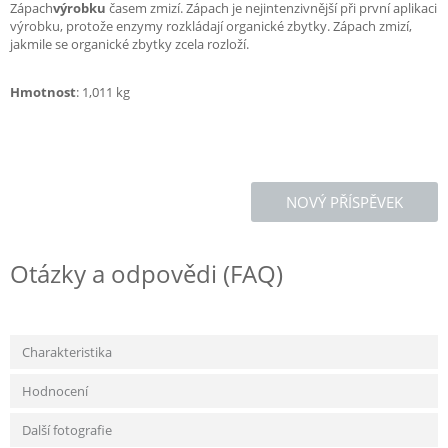
Zápach
výrobku
časem zmizí. Zápach je nejintenzivnější při první aplikaci
výrobku, protože enzymy rozkládají organické zbytky. Zápach zmizí,
jakmile se organické zbytky zcela rozloží.
Hmotnost
: 1,011 kg
NOVÝ PŘÍSPĚVEK
Otázky a odpovědi (FAQ)
Charakteristika
Hodnocení
Další fotografie