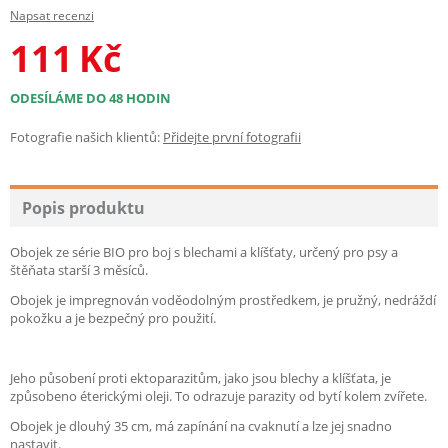
Napsat recenzi
111
Kč
ODESÍLÁME DO 48 HODIN
Fotografie našich klientů:
Přidejte první fotografii
Popis produktu
Obojek ze série BIO pro boj s blechami a klíšťaty, určený pro psy a
štěňata starší 3 měsíců.
Obojek je impregnován voděodolným prostředkem, je pružný, nedráždí
pokožku a je bezpečný pro použití.
Jeho působení proti ektoparazitům, jako jsou blechy a klíšťata, je
způsobeno éterickými oleji. To odrazuje parazity od bytí kolem zvířete.
Obojek je dlouhý 35 cm, má zapínání na cvaknutí a lze jej snadno
nastavit.