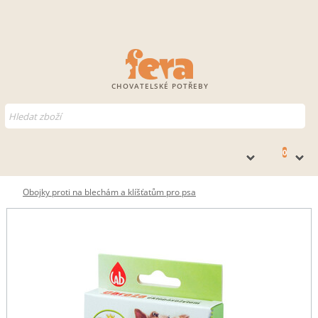
CHOVATELSKÉ POTŘEBY
0
Obojky proti na blechám a klíšťatům pro psa