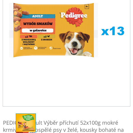
PEDIGREE Adult Výběr příchutí 52x100g mokré
krmivo pro dospělé psy v želé, kousky bohaté na