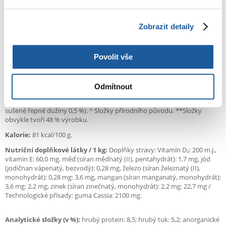
Složení:
Kousky bohaté na směs hovězího masa a jater
- maso a výrobky
živočišného původu (40 %, přírodního původu^ 93 %; včetně směsi
Zobrazit detaily
hovězího masa 6 % a vepřových jater 9 % v kouscích**), bílkovinné
extrakty rostlinného původu, obiloviny, oleje a tuky, minerální látky (0,6
%), výrobky rostlinného původu^ (včetně sušené řepné dužiny 0,5 %). ^
Povolit vše
Složky přírodního původu. **Kousky obvykle tvoří 48 % výrobku.
Kousky bohaté na drůbeží maso
- maso a živočišné produkty (40 %,
93 % přírodního původu^; včetně drůbežího masa 14 % a vepřových
Odmítnout
jater 9 % v kouscích**), rostlinné bílkovinné extrakty, obiloviny, oleje a
tuky, minerální látky (0,6 %), výrobky rostlinného původu^ (včetně
sušené řepné dužiny 0,5 %). ^ Složky přírodního původu. **Složky
obvykle tvoří 48 % výrobku.
Kalorie:
81 kcal/100 g.
Nutriční doplňkové látky / 1 kg:
Doplňky stravy: Vitamín D₃: 200 m.j.,
vitamin E: 60,0 mg, měď (síran měďnatý (II), pentahydrát): 1,7 mg, jód
(jodičnan vápenatý, bezvodý): 0,28 mg, železo (síran železnatý (II),
monohydrát): 0,28 mg: 3,6 mg, mangan (síran manganatý, monohydrát):
3,6 mg: 2,2 mg, zinek (síran zinečnatý, monohydrát): 2,2 mg: 22,7 mg /
Technologické přísady: guma Cassia: 2100 mg.
Analytické složky (v %):
hrubý protein: 8,5; hrubý tuk: 5,2; anorganické