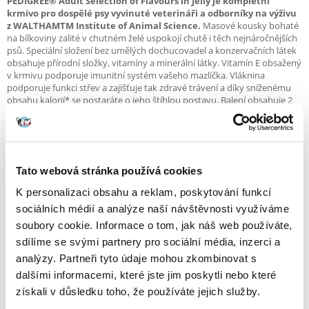
PEDIGREE® Adult Selection of Flavours in Jelly je kompletní
krmivo pro dospělé psy vyvinuté veterináři a odborníky na výživu
z WALTHAMTM Institute of Animal Science.
Masové kousky bohaté
na bílkoviny zalité v chutném želé uspokojí chutě i těch nejnáročnějších
psů. Speciální složení bez umělých dochucovadel a konzervačních látek
obsahuje přírodní složky, vitamíny a minerální látky. Vitamín E obsažený
v krmivu podporuje imunitní systém vašeho mazlíčka. Vláknina
podporuje funkci střev a zajišťuje tak zdravé trávení a díky sníženému
obsahu kalorií* se postaráte o jeho štíhlou postavu. Balení obsahuje 2
příchutě: 2x kousky bohaté na směs hovězího masa a jater a 2x kousky
bohaté na drůbeží maso.
*V porovnání s porcí suchého krmiva o stejné hmotnosti.
Výhody krmení vašeho psa mokrým krmivem PEDIGREE® Adult:
- Přírodní složky
Tato webová stránka používá cookies
- Obsahuje přírodní složky, vitamíny a minerály.
K personalizaci obsahu a reklam, poskytování funkcí
- Podporuje imunitní systém
- Díky vitaminu E obsaženému v krmivu.
sociálních médií a analýze naší návštěvnosti využíváme
- Zdravé trávení
soubory cookie. Informace o tom, jak náš web používáte,
- Vláknina podporující funkci střev.
sdílíme se svými partnery pro sociální média, inzerci a
- Méně kalorií
- Méně kalorické krmivo* pomáhá udržovat štíhlou postavu.
analýzy. Partneři tyto údaje mohou zkombinovat s
*V porovnání s porcí suchého krmiva o stejné hmotnosti.
dalšími informacemi, které jste jim poskytli nebo které
- Bez konzervačních látek
získali v důsledku toho, že používáte jejich služby.
- Neobsahuje žádné konzervační látky ani umělá dochucovadla.