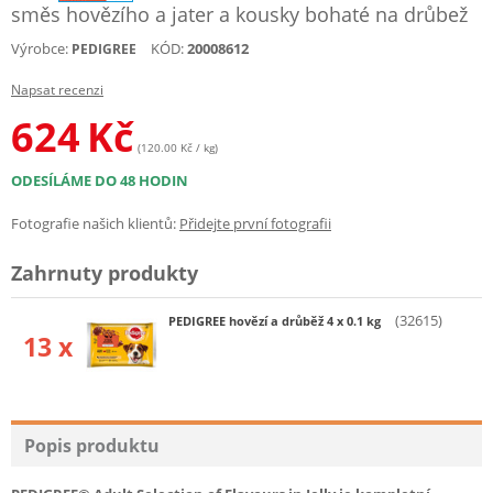
směs hovězího a jater a kousky bohaté na drůbež
Výrobce:
KÓD:
20008612
PEDIGREE
Napsat recenzi
624
Kč
(120.00 Kč / kg)
ODESÍLÁME DO 48 HODIN
Fotografie našich klientů:
Přidejte první fotografii
Zahrnuty produkty
(32615)
PEDIGREE hovězí a drůběž 4 x 0.1 kg
13 x
Popis produktu