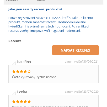
TRIXIE
Jaké jsou zásady recenzí produktů?
Pouze registrovaní zákazníci FERA.SK, kteří si zakoupili tento
produkt, mohou zanechat recenzi. Hodnocení udělené
hvězdičkami je průměrem všech hodnocení. Po verifikaci
recenze zveřejníme pozitivní i negativní hodnocení.
Recenze
NAPSAT RECENZI
Kateřina
datum vydání 30/06/2021
Často využívaný, rychle uschne .
Lenka
datum vydání 23/07/2020