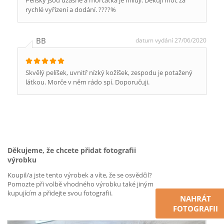
Pelíšky jsou úžasné a morčátka je miluji. Děkuji moc za
rychlé vyřízení a dodání. ????%
BB
datum vydání 27/06/2020
Skvělý pelíšek, uvnitř nízký kožíšek, zespodu je potažený
látkou. Morče v něm rádo spí. Doporučuji.
Děkujeme, že chcete přidat fotografii
výrobku
Koupil/a jste tento výrobek a víte, že se osvědčil?
Pomozte při volbě vhodného výrobku také jiným
kupujícím a přidejte svou fotografii.
NAHRÁT
FOTOGRAFII