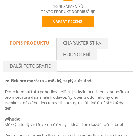
100% ZÁKAZNÍKŮ
TENTO PRODUKT DOPORUČUJE
NAPSAT RECENZI
Recommend
POPIS PRODUKTU
CHARAKTERISTIKA
HODNOCENÍ
DALŠÍ FOTOGRAFIE
Pelíšek pro morčata – měkký, teplý a útulný.
Tento kompaktní a pohodlný pelíšek je ideálním místem k odpočinku
pro morčata a další malé hlodavce. Vyroben z odolného nylonu
zvenku a měkkého fleecu zevnitř, poskytuje útulné útočiště každý
den.
Výhody:
Měkký a teplý vnitřek z umělé vlny – ideální pro každé roční období
Výplň z polyesterového fleecu – poskytuje pohodlí a izolaci od země