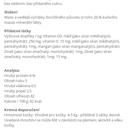
bez obilovin, bez přidaného cukru.
Složení
Maso a vedlejší výrobky živočišného původu (z toho 20 % kuřecího
masa), minerální látky.
Přídatné látky
Výživové doplňky / kg: Vitamin D3: měď (jako síran měďnatý(II),
pentahydrát): 250 mg, vitamín E: 15 mg, měď (jako síran měďnatý(II),
pentahydrát): 1mg, mangan (jako síran manganatý(II), pentahydrát):
Zinek (jako síran zinečnatý, monohydrát): 1mg, Zinek (jako síran
zinečnatý, monohydrát): 1mg: 15 mg.
Analýza:
Hrubý protein 8 %
Obsah tuku 5
Hrubá vláknina 0,5
Hrubý popel 2,5
Obsah vlhkosti 82
Kalorie / 100 g: 82 kcal.
Krmná doporučení
Hmotnost kočky: Vhodné pro kočky: 4-5 kg - přibližně 3 sáčky denně.
Uvedené množství se může lišit v závislosti na plemeni, aktivitě a věku
kočky.