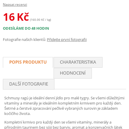
Napsat recenzi
16
Kč
(160.00 Kč / kg)
ODESÍLÁME DO 48 HODIN
Fotografie našich klientů:
Přidejte první fotografii
POPIS PRODUKTU
CHARAKTERISTIKA
HODNOCENÍ
DALŠÍ FOTOGRAFIE
Schmusy ragú je ideální denní jídlo pro malé tygry. Se všemi důležitými
vitamíny a minerály je ideálním kompletním krmivem pro každý den.
Šetrné a čerstvé zpracování pečlivě vybraných surovin je základem
kočičího života.
Kompletní krmivo pro každý den se všemi vitamíny, minerály a
přírodním taurinem bez sóji bez barviv, aromat a konzervačních látek