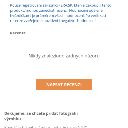
Pouze registrovaní zákazníci FERA.SK, kteří si zakoupili tento
produkt, mohou zanechat recenzi. Hodnocení udělené
hvězdičkami je průměrem všech hodnocení. Po verifikaci
recenze zveřejníme pozitivní i negativní hodnocení.
Recenze
Nikdy znaleziono żadnych názoru
NAPSAT RECENZI
Děkujeme, že chcete přidat fotografii
výrobku
Koupil/a jste tento výrobek a víte, že se osvědčil?