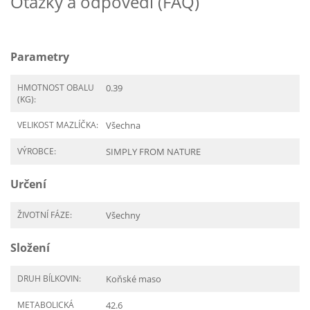
Otázky a odpovědi (FAQ)
Parametry
HMOTNOST OBALU
0.39
(KG):
VELIKOST MAZLÍČKA:
Všechna
VÝROBCE:
SIMPLY FROM NATURE
Určení
ŽIVOTNÍ FÁZE:
Všechny
Složení
DRUH BÍLKOVIN:
Koňské maso
METABOLICKÁ
42.6