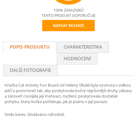
100% ZÁKAZNÍKŮ
TENTO PRODUKT DOPORUČUJE
NAPSAT RECENZI
Recommend
POPIS PRODUKTU
CHARAKTERISTIKA
HODNOCENÍ
DALŠÍ FOTOGRAFIE
Hračka Cat Activity Fun Board od Heleny Dbalé byla vyvinuta s velkou
péčí a pozorností tak, aby poskytovala kočce nejrůznější druhy zábavy
a zároveň rozvíjela její motivaci, myšlení, poskytovala dostatek
pohybu, který kočka potřebuje, jak je psáno v její povaze.
Směs barev. Dodáváno náhodně.