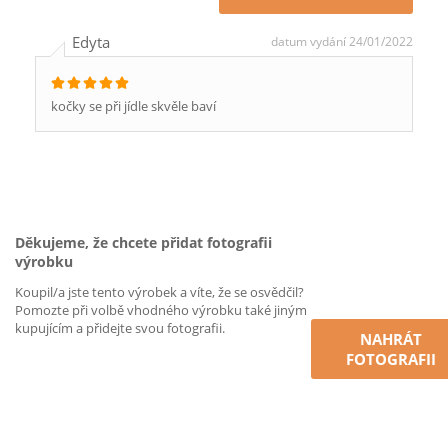
Edyta
datum vydání 24/01/2022
kočky se při jídle skvěle baví
Děkujeme, že chcete přidat fotografii
výrobku
Koupil/a jste tento výrobek a víte, že se osvědčil?
Pomozte při volbě vhodného výrobku také jiným
kupujícím a přidejte svou fotografii.
NAHRÁT
FOTOGRAFII