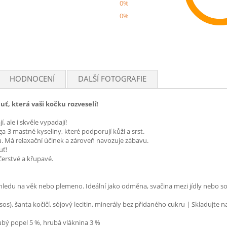
0%
0%
Rec
HODNOCENÍ
DALŠÍ FOTOGRAFIE
uť, která vaši kočku rozveselí!
 ale i skvěle vypadají!
-3 mastné kyseliny, které podporují kůži a srst.
ku. Má relaxační účinek a zároveň navozuje zábavu.
uť!
erstvé a křupavé.
ohledu na věk nebo plemeno. Ideální jako odměna, svačina mezi jídly nebo so
losos), šanta kočičí, sójový lecitin, minerály bez přidaného cukru | Skladujt
ubý popel 5 %, hrubá vláknina 3 %