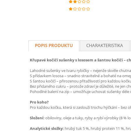
POPIS PRODUKTU
CHARAKTERISTIKA
Křupavé kočičí sušenky s lososem a šantou kočičí – ch
Lahodné sušenky ve tvaru rybičky – nejenže skvěle chutnají,
S přídavkem lososa – snadno stravitelné a bohaté na omega
S šantou kočičí – přirozenou přitažlivostí pro každou koč
Bez přidaného cukru – protože zdraví je důležité, ne jen ch
Pohodlné balení na zip – umožňuje uchovat sušenky déle č
Pro koho?
Pro každou kočku, která si zaslouží trochu hýčkání – bez 
Složení:
obiloviny, oleje a tuky, ryby a rybí výrobky (8 % 
Analytické složky:
hrubý tuk 5 %, hrubý protein 11 %, hr