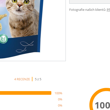
Fotografie našich klientů:
Př
4 RECENZE
5 z 5
100%
0%
10
0%