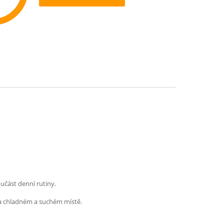
ommend
učást denní rutiny.
e na chladném a suchém místě.