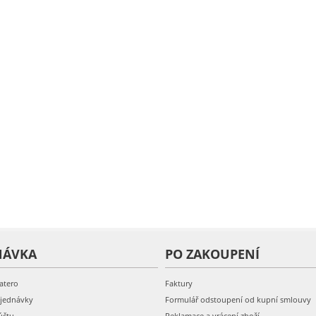
NÁVKA
PO ZAKOUPENÍ
atero
Faktury
bjednávky
Formulář odstoupení od kupní smlouvy
účtu
Reklamace a vrácení zboží