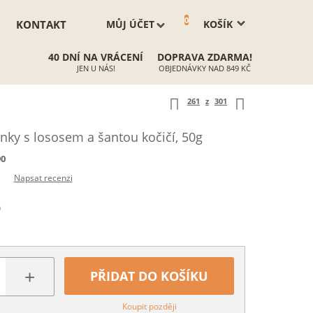
0
KONTAKT
MŮJ ÚČET
KOŠÍK
40 DNÍ NA VRÁCENÍ
DOPRAVA ZDARMA!
JEN U NÁS!
OBJEDNÁVKY NAD 849 KČ
261
z
301
nky s lososem a šantou kočičí, 50g
90
Napsat recenzi
)
+
PŘIDAT DO KOŠÍKU
Koupit později