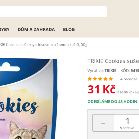
RYBY
DŮM A ZAHRADA
BLOG
XIE Cookies sušenky s lososem a šantou kočičí, 50g
TRIXIE Cookies suše
Výrobce:
KÓD:
541
TRIXIE
4 recenze
31
Kč
(620.00 Kč / kg
ODESÍLÁME DO 48 HODIN
−
Množství: