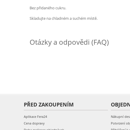
Bez přidaného cukru.
Skladujte na chladném a suchém místě.
Otázky a odpovědi (FAQ)
PŘED ZAKOUPENÍM
OBJED
Aplikace Fera24
Nákupní des
Cena dopravy
Potvrzení o
Doba realizace objednávek
Přihlášení k 