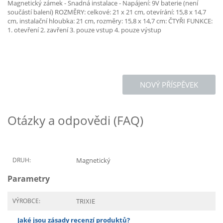
Magnetický zámek - Snadná instalace - Napájení: 9V baterie (není
součástí balení) ROZMĚRY: celkové: 21 x 21 cm, otevírání: 15,8 x 14,7
cm, instalační hloubka: 21 cm, rozměry: 15,8 x 14,7 cm: ČTYŘI FUNKCE:
1. otevření 2. zavření 3. pouze vstup 4. pouze výstup
NOVÝ PŘÍSPĚVEK
Otázky a odpovědi (FAQ)
DRUH:
Magnetický
Parametry
VÝROBCE:
TRIXIE
Jaké jsou zásady recenzí produktů?