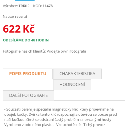
Výrobce:
KÓD:
11473
TRIXIE
Napsat recenzi
622
Kč
ODESÍLÁME DO 48 HODIN
Fotografie našich klientů:
Přidejte první fotografii
POPIS PRODUKTU
CHARAKTERISTIKA
HODNOCENÍ
DALŠÍ FOTOGRAFIE
- Součástí balení je speciální magnetický klíč, který připevníme na
obojek kočky. Dvířka tento klíč rozpoznají a otevřou se pouze před
naší kočkou, čímž se odstraní častý problém s nezvanými hosty. -
Vyrobeno z odolného plastu, - Vzduchotěsné - Tichý provoz -