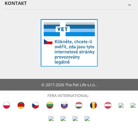
KONTAKT
© 2017-2026 The Pet Life s.r.o..
FERA INTERNATIONAL: