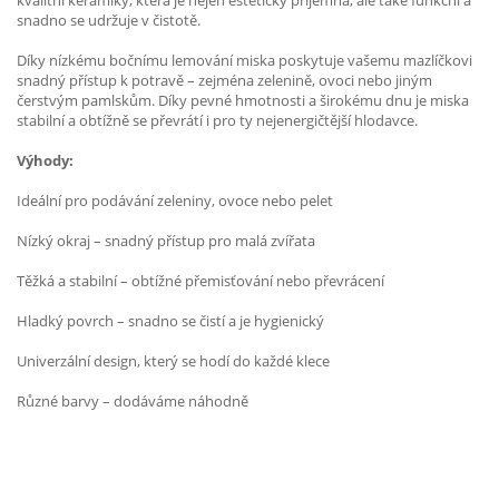
kvalitní keramiky, která je nejen esteticky příjemná, ale také funkční a
snadno se udržuje v čistotě.
Díky nízkému bočnímu lemování miska poskytuje vašemu mazlíčkovi
snadný přístup k potravě – zejména zelenině, ovoci nebo jiným
čerstvým pamlskům. Díky pevné hmotnosti a širokému dnu je miska
stabilní a obtížně se převrátí i pro ty nejenergičtější hlodavce.
Výhody:
Ideální pro podávání zeleniny, ovoce nebo pelet
Nízký okraj – snadný přístup pro malá zvířata
Těžká a stabilní – obtížné přemisťování nebo převrácení
Hladký povrch – snadno se čistí a je hygienický
Univerzální design, který se hodí do každé klece
Různé barvy – dodáváme náhodně