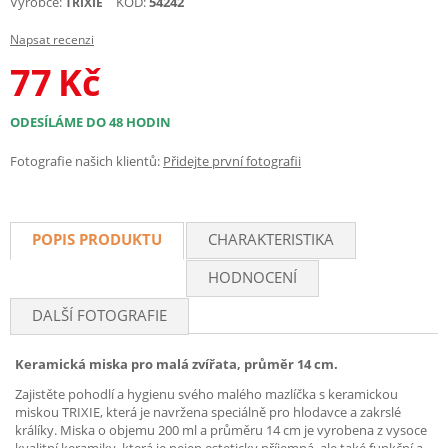
Výrobce:
KÓD:
54242
TRIXIE
Napsat recenzi
77
Kč
ODESÍLÁME DO 48 HODIN
Fotografie našich klientů:
Přidejte první fotografii
POPIS PRODUKTU
CHARAKTERISTIKA
HODNOCENÍ
DALŠÍ FOTOGRAFIE
Keramická miska pro malá zvířata, průměr 14 cm.
Zajistěte pohodlí a hygienu svého malého mazlíčka s keramickou
miskou TRIXIE, která je navržena speciálně pro hlodavce a zakrslé
králíky. Miska o objemu 200 ml a průměru 14 cm je vyrobena z vysoce